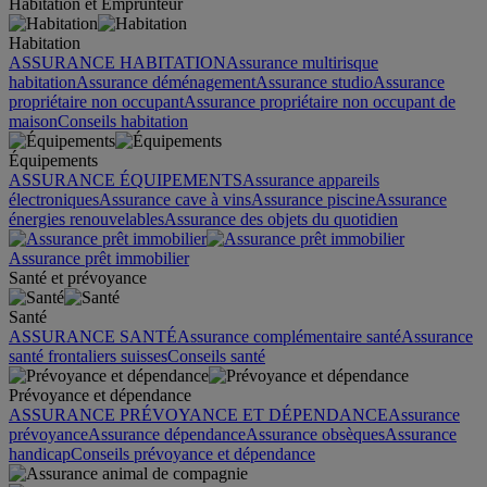
Habitation et Emprunteur
Habitation
ASSURANCE HABITATION
Assurance multirisque
habitation
Assurance déménagement
Assurance studio
Assurance
propriétaire non occupant
Assurance propriétaire non occupant de
maison
Conseils habitation
Équipements
ASSURANCE ÉQUIPEMENTS
Assurance appareils
électroniques
Assurance cave à vins
Assurance piscine
Assurance
énergies renouvelables
Assurance des objets du quotidien
Assurance prêt immobilier
Santé et prévoyance
Santé
ASSURANCE SANTÉ
Assurance complémentaire santé
Assurance
santé frontaliers suisses
Conseils santé
Prévoyance et dépendance
ASSURANCE PRÉVOYANCE ET DÉPENDANCE
Assurance
prévoyance
Assurance dépendance
Assurance obsèques
Assurance
handicap
Conseils prévoyance et dépendance