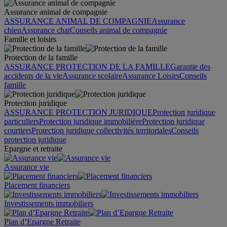
Assurance animal de compagnie
ASSURANCE ANIMAL DE COMPAGNIE
Assurance
chien
Assurance chat
Conseils animal de compagnie
Famille et loisirs
Protection de la famille
ASSURANCE PROTECTION DE LA FAMILLE
Garantie des
accidents de la vie
Assurance scolaire
Assurance Loisirs
Conseils
famille
Protection juridique
ASSURANCE PROTECTION JURIDIQUE
Protection juridique
particuliers
Protection juridique immobilière
Protection juridique
courtiers
Protection juridique collectivités territoriales
Conseils
protection juridique
Epargne et retraite
Assurance vie
Placement financiers
Investissements immobiliers
Plan d’Epargne Retraite