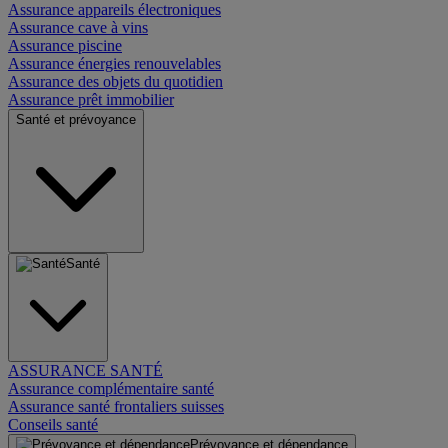
Assurance appareils électroniques
Assurance cave à vins
Assurance piscine
Assurance énergies renouvelables
Assurance des objets du quotidien
Assurance prêt immobilier
Santé et prévoyance
Santé
ASSURANCE SANTÉ
Assurance complémentaire santé
Assurance santé frontaliers suisses
Conseils santé
Prévoyance et dépendance