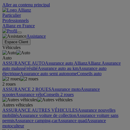
Aller au contenu principal
Particulier
Professionnels
Allianz en France
Assistance
Espace Client
Véhicules
Auto
ASSURANCE AUTO
Assurance auto Allianz
Allianz Assurance
auto malussé/résilié
Assurance auto au km
Assurance auto
électrique
Assurance auto semi autonome
Conseils auto
2 roues
ASSURANCE 2 ROUES
Assurance moto
Assurance
scooter
Assurance vélo
Conseils 2 roues
Autres véhicules
ASSURANCE AUTRES VÉHICULES
Assurance nouvelles
mobilités
Assurance voiture de collection
Assurance voiture sans
permis
Assurance camping-car
Assurance quad
Assurance
motoculteur