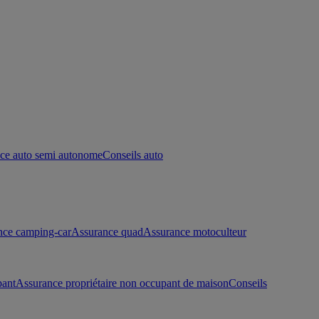
ce auto semi autonome
Conseils auto
nce camping-car
Assurance quad
Assurance motoculteur
pant
Assurance propriétaire non occupant de maison
Conseils