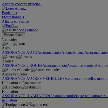
Aller au contenu principal
Particulier
Professionnels
Allianz en France
Assistance
Espace Client
Véhicules
Auto
ASSURANCE AUTO
Assurance auto Allianz
Allianz Assurance auto 
2 roues
ASSURANCE 2 ROUES
Assurance moto
Assurance scooter
Assuran
Autres véhicules
ASSURANCE AUTRES VÉHICULES
Assurance nouvelles mobilit
Habitation et Emprunteur
Habitation
ASSURANCE HABITATION
Assurance multirisque habitation
Assu
habitation