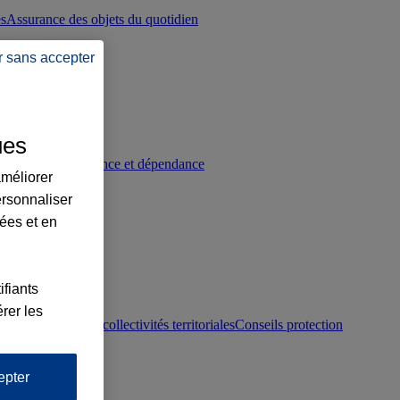
es
Assurance des objets du quotidien
r sans accepter
ues
p
Conseils prévoyance et dépendance
améliorer
ersonnaliser
lées et en
ifiants
rer les
otection juridique collectivités territoriales
Conseils protection
epter