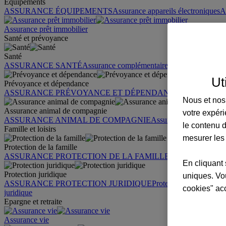
Équipements
ASSURANCE ÉQUIPEMENTS
Assurance appareils électroniques
A
Assurance prêt immobilier
Santé et prévoyance
Santé
ASSURANCE SANTÉ
Assurance complémentaire santé
Assurance sa
Ut
Prévoyance et dépendance
ASSURANCE PRÉVOYANCE ET DÉPENDANCE
Assurance pr
Nous et nos 
Assurance animal de compagnie
votre expéri
ASSURANCE ANIMAL DE COMPAGNIE
Assurance chien
Assura
le contenu d
Famille et loisirs
mesurer les
Protection de la famille
ASSURANCE PROTECTION DE LA FAMILLE
Garantie des accid
En cliquant 
Protection juridique
uniques. Vou
ASSURANCE PROTECTION JURIDIQUE
Protection juridique par
cookies" ac
juridique
Epargne et retraite
Assurance vie