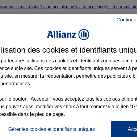
ssurance cave à vins
Assurance piscine
Assurance énergies renouvelabl
Continue
nté frontaliers suisses
Conseils santé
ilisation des cookies et identifiants uniq
évoyance
Assurance dépendance
Assurance obsèques
Assurance handica
partenaires utilisons des cookies et identifiants uniques afin d'
ence sur le site. Ces cookies et identifiants uniques servent à p
nce chat
Conseils animal de compagnie
u site, en mesurer la fréquentation, permettre des publicités cib
 performances.
ents de la vie
Assurance scolaire
Assurance Loisirs
Conseils famille
sur le bouton "Accepter" vous acceptez tous les cookies et ident
s pouvez aussi modifier vos choix à tout moment via le lien "Gé
ticuliers
Protection juridique immobilière
Protection juridique courtiers
Pr
cessible dans le pied de page.
Gérer les cookies et identifiants uniques
Acc