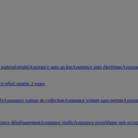
malussé/résilié
Assurance auto au km
Assurance auto électrique
Assuran
ce vélo
Conseils 2 roues
és
Assurance voiture de collection
Assurance voiture sans permis
Assura
rance déménagement
Assurance studio
Assurance propriétaire non occu