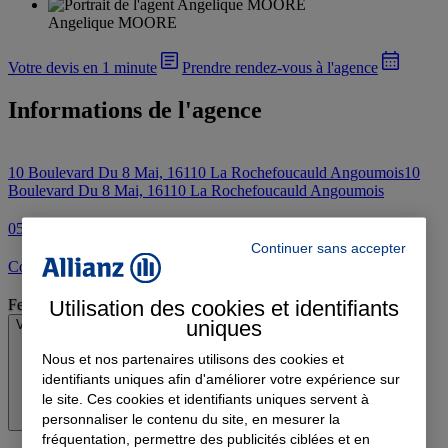
Angelique MOORE
Votre devis en 1 minute
Prendre rendez-vous à l'agence
Informations de l'agence
10 Boulevard Du 8 Mai, 16110 La Rochefoucauld Angoumois
10
Boulevard Du 8 Mai, 16110 La Rochefoucauld Angoumois
05 45 63 54 31
Continuer sans accepter
Contacter l'agence par e-mail
Utilisation des cookies et identifiants
Fermé
uniques
Voir les horaires
Nous et nos partenaires utilisons des cookies et
identifiants uniques afin d'améliorer votre expérience sur
le site. Ces cookies et identifiants uniques servent à
personnaliser le contenu du site, en mesurer la
fréquentation, permettre des publicités ciblées et en