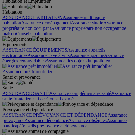
Habitation et Emprunteur
Habitation
ASSURANCE HABITATION
Assurance multirisque
habitation
Assurance déménagement
Assurance studio
Assurance
propriétaire non occupant
Assurance propriétaire non occupant de
maison
Conseils habitation
Équipements
ASSURANCE ÉQUIPEMENTS
Assurance appareils
électroniques
Assurance cave à vins
Assurance piscine
Assurance
énergies renouvelables
Assurance des objets du quotidien
Assurance prêt immobilier
Santé et prévoyance
Santé
ASSURANCE SANTÉ
Assurance complémentaire santé
Assurance
santé frontaliers suisses
Conseils santé
Prévoyance et dépendance
ASSURANCE PRÉVOYANCE ET DÉPENDANCE
Assurance
prévoyance
Assurance dépendance
Assurance obsèques
Assurance
handicap
Conseils prévoyance et dépendance