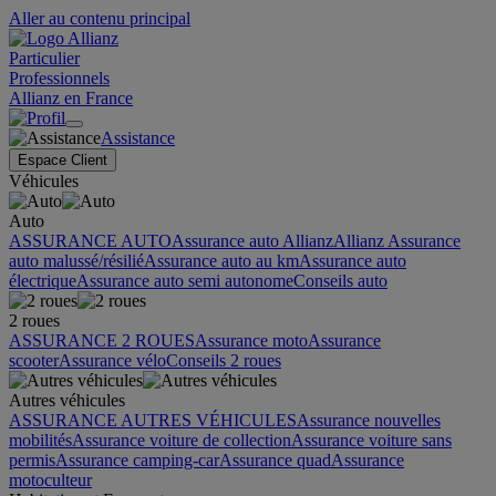
Aller au contenu principal
Particulier
Professionnels
Allianz en France
Assistance
Espace Client
Véhicules
Auto
ASSURANCE AUTO
Assurance auto Allianz
Allianz Assurance
auto malussé/résilié
Assurance auto au km
Assurance auto
électrique
Assurance auto semi autonome
Conseils auto
2 roues
ASSURANCE 2 ROUES
Assurance moto
Assurance
scooter
Assurance vélo
Conseils 2 roues
Autres véhicules
ASSURANCE AUTRES VÉHICULES
Assurance nouvelles
mobilités
Assurance voiture de collection
Assurance voiture sans
permis
Assurance camping-car
Assurance quad
Assurance
motoculteur