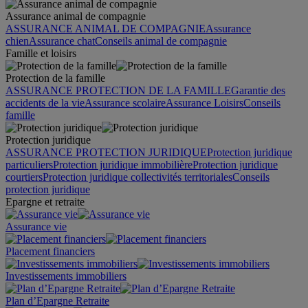
Assurance animal de compagnie
ASSURANCE ANIMAL DE COMPAGNIE
Assurance
chien
Assurance chat
Conseils animal de compagnie
Famille et loisirs
Protection de la famille
ASSURANCE PROTECTION DE LA FAMILLE
Garantie des
accidents de la vie
Assurance scolaire
Assurance Loisirs
Conseils
famille
Protection juridique
ASSURANCE PROTECTION JURIDIQUE
Protection juridique
particuliers
Protection juridique immobilière
Protection juridique
courtiers
Protection juridique collectivités territoriales
Conseils
protection juridique
Epargne et retraite
Assurance vie
Placement financiers
Investissements immobiliers
Plan d’Epargne Retraite