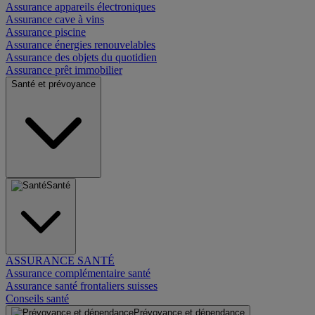
Assurance appareils électroniques
Assurance cave à vins
Assurance piscine
Assurance énergies renouvelables
Assurance des objets du quotidien
Assurance prêt immobilier
Santé et prévoyance
Santé
ASSURANCE SANTÉ
Assurance complémentaire santé
Assurance santé frontaliers suisses
Conseils santé
Prévoyance et dépendance