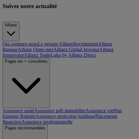
Suivez notre actualité
Allianz
Qui sommes-nous
Le groupe Allianz
Recrutement
Allianz
Banque
Allianz Outre-mer
Allianz Global Investor
Allianz
Immovalor
Allianz Trade
Luko by Allianz Direct
Pages les + consultées
Assurance santé
Assurance prêt immobilier
Assurance vie
Plan
Epargne Retraite
Assurance protection juridique
Placements
financiers
Assurance professionnelle
Pages recommandées