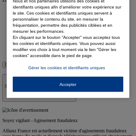
Nous et nos partenaires utilisons des cookies et
identifiants uniques afin d'améliorer votre expérience sur
le site. Ces cookies et identifiants uniques servent à
personnaliser le contenu du site, en mesurer la
Devis complémentaire santé
fréquentation, permettre des publicités ciblées et en
mesurer les performances.
Devis assurance emprunteur
En cliquant sur le bouton "Accepter" vous acceptez tous
Devis assurance retraite
les cookies et identifiants uniques. Vous pouvez aussi
modifier vos choix à tout moment via le lien "Gérer les
Devis assurance vie
cookies" accessible dans le pied de page.
Découvrir toutes les assurances
Gérer les cookies et identifiants uniques
Accepter
Soyez vigilant - Agissement frauduleux
Soyez vigilant - Agissement frauduleux
Allianz France est actuellement victime d'agissements frauduleux