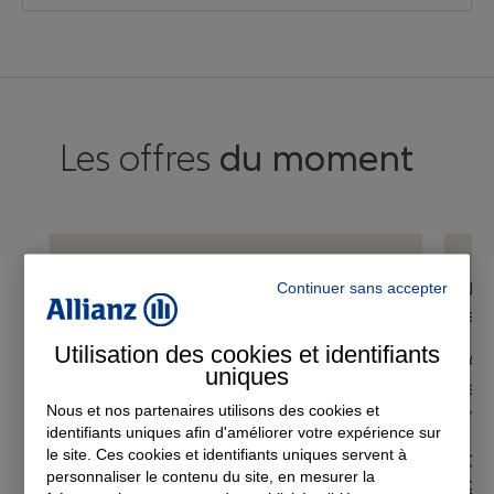
Les offres
du moment
Assurance Auto
Jus
Continuer sans accepter
sur
3 900 garages agréés partout en
Utilisation des cookies et identifiants
France sans avance de frais
A t
uniques
sur
Nous et nos partenaires utilisons des cookies et
mo
identifiants uniques afin d'améliorer votre expérience sur
le site. Ces cookies et identifiants uniques servent à
Off
personnaliser le contenu du site, en mesurer la
202