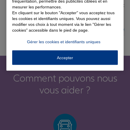
fréquentation, permettre des publicités ciblées et en
ag
mesurer les performances.
En cliquant sur le bouton "Accepter" vous acceptez tous
les cookies et identifiants uniques. Vous pouvez aussi
modifier vos choix à tout moment via le lien "Gérer les
EN SAVOIR PLUS
cookies" accessible dans le pied de page.
Gérer les cookies et identifiants uniques
Accepter
Comment pouvons nous
vous aider ?