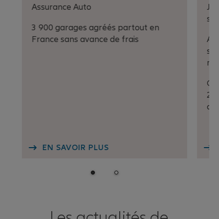
Assurance Auto
Jus
sur
3 900 garages agréés partout en
France sans avance de frais
A t
sur
mo
Off
202
ag
EN SAVOIR PLUS
Les actualités de