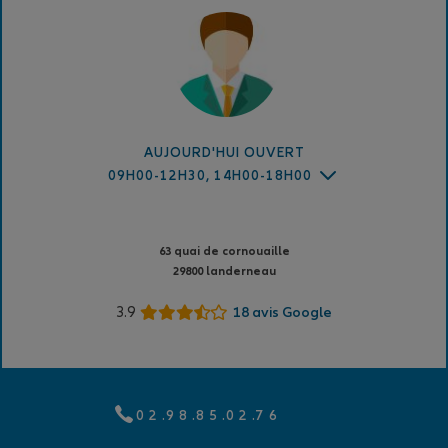
AUJOURD'HUI OUVERT
09H00-12H30, 14H00-18H00
63 quai de cornouaille
29800 landerneau
3.9
18 avis Google
0 2 .9 8 .8 5 .0 2 .7 6