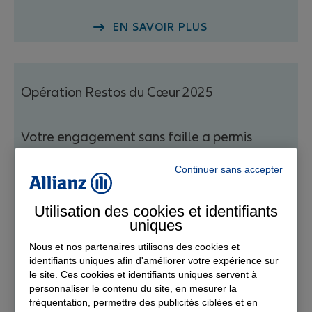
EN SAVOIR PLUS
Opération Restos du Cœur 2025
Votre engagement sans faille a permis
d’atteindre le seuil des
150 000 repas
offerts
aux Restos du Cœur
en moins de 6
Continuer sans accepter
semaines
.
Utilisation des cookies et identifiants
Avec cette 7e campagne, ce sont 1 million de
uniques
repas qui ont été offerts.
Nous et nos partenaires utilisons des cookies et
identifiants uniques afin d'améliorer votre expérience sur
le site. Ces cookies et identifiants uniques servent à
personnaliser le contenu du site, en mesurer la
fréquentation, permettre des publicités ciblées et en