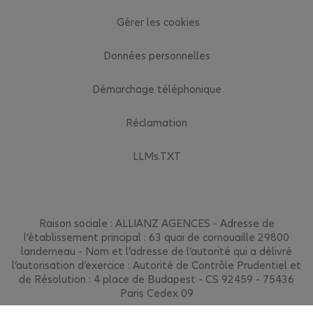
Gérer les cookies
Données personnelles
Démarchage téléphonique
Réclamation
LLMs.TXT
Raison sociale : ALLIANZ AGENCES - Adresse de
l’établissement principal : 63 quai de cornouaille 29800
landerneau - Nom et l’adresse de l’autorité qui a délivré
l’autorisation d’exercice : Autorité de Contrôle Prudentiel et
de Résolution : 4 place de Budapest - CS 92459 - 75436
Paris Cedex 09
Allianz © 2026