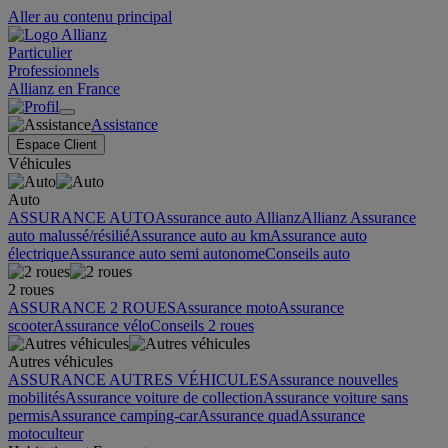
Aller au contenu principal
Particulier
Professionnels
Allianz en France
Assistance
Espace Client
Véhicules
Auto
ASSURANCE AUTO
Assurance auto Allianz
Allianz Assurance
auto malussé/résilié
Assurance auto au km
Assurance auto
électrique
Assurance auto semi autonome
Conseils auto
2 roues
ASSURANCE 2 ROUES
Assurance moto
Assurance
scooter
Assurance vélo
Conseils 2 roues
Autres véhicules
ASSURANCE AUTRES VÉHICULES
Assurance nouvelles
mobilités
Assurance voiture de collection
Assurance voiture sans
permis
Assurance camping-car
Assurance quad
Assurance
motoculteur