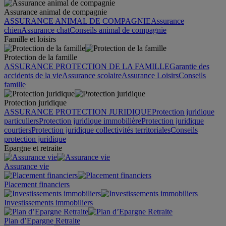
Assurance animal de compagnie
ASSURANCE ANIMAL DE COMPAGNIE
Assurance
chien
Assurance chat
Conseils animal de compagnie
Famille et loisirs
Protection de la famille
ASSURANCE PROTECTION DE LA FAMILLE
Garantie des
accidents de la vie
Assurance scolaire
Assurance Loisirs
Conseils
famille
Protection juridique
ASSURANCE PROTECTION JURIDIQUE
Protection juridique
particuliers
Protection juridique immobilière
Protection juridique
courtiers
Protection juridique collectivités territoriales
Conseils
protection juridique
Epargne et retraite
Assurance vie
Placement financiers
Investissements immobiliers
Plan d’Epargne Retraite