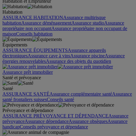
Habitation et Emprunteur
Habitation
ASSURANCE HABITATION
Assurance multirisque
habitation
Assurance déménagement
Assurance studio
Assurance
propriétaire non occupant
Assurance propriétaire non occupant de
maison
Conseils habitation
Équipements
ASSURANCE ÉQUIPEMENTS
Assurance appareils
électroniques
Assurance cave à vins
Assurance piscine
Assurance
énergies renouvelables
Assurance des objets du quotidien
Assurance prêt immobilier
Santé et prévoyance
Santé
ASSURANCE SANTÉ
Assurance complémentaire santé
Assurance
santé frontaliers suisses
Conseils santé
Prévoyance et dépendance
ASSURANCE PRÉVOYANCE ET DÉPENDANCE
Assurance
prévoyance
Assurance dépendance
Assurance obsèques
Assurance
handicap
Conseils prévoyance et dépendance