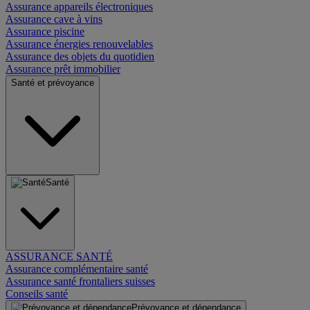
Assurance appareils électroniques
Assurance cave à vins
Assurance piscine
Assurance énergies renouvelables
Assurance des objets du quotidien
Assurance prêt immobilier
Santé et prévoyance
Santé
ASSURANCE SANTÉ
Assurance complémentaire santé
Assurance santé frontaliers suisses
Conseils santé
Prévoyance et dépendance