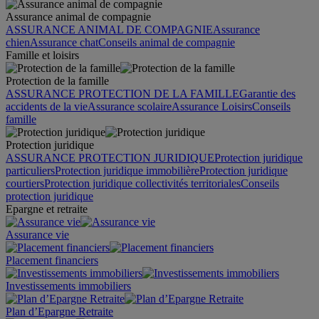
Assurance animal de compagnie
ASSURANCE ANIMAL DE COMPAGNIE
Assurance
chien
Assurance chat
Conseils animal de compagnie
Famille et loisirs
Protection de la famille
ASSURANCE PROTECTION DE LA FAMILLE
Garantie des
accidents de la vie
Assurance scolaire
Assurance Loisirs
Conseils
famille
Protection juridique
ASSURANCE PROTECTION JURIDIQUE
Protection juridique
particuliers
Protection juridique immobilière
Protection juridique
courtiers
Protection juridique collectivités territoriales
Conseils
protection juridique
Epargne et retraite
Assurance vie
Placement financiers
Investissements immobiliers
Plan d’Epargne Retraite