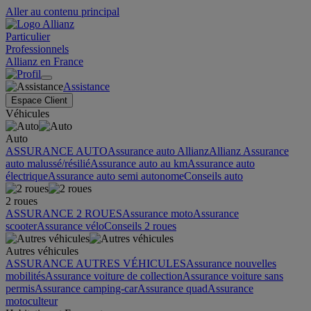
Aller au contenu principal
Particulier
Professionnels
Allianz en France
Assistance
Espace Client
Véhicules
Auto
ASSURANCE AUTO
Assurance auto Allianz
Allianz Assurance
auto malussé/résilié
Assurance auto au km
Assurance auto
électrique
Assurance auto semi autonome
Conseils auto
2 roues
ASSURANCE 2 ROUES
Assurance moto
Assurance
scooter
Assurance vélo
Conseils 2 roues
Autres véhicules
ASSURANCE AUTRES VÉHICULES
Assurance nouvelles
mobilités
Assurance voiture de collection
Assurance voiture sans
permis
Assurance camping-car
Assurance quad
Assurance
motoculteur