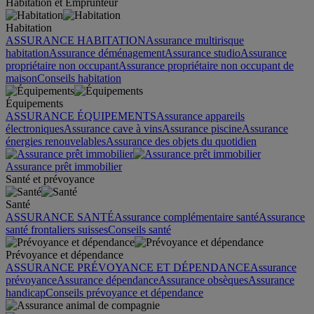
Habitation et Emprunteur
Habitation
ASSURANCE HABITATION
Assurance multirisque
habitation
Assurance déménagement
Assurance studio
Assurance
propriétaire non occupant
Assurance propriétaire non occupant de
maison
Conseils habitation
Équipements
ASSURANCE ÉQUIPEMENTS
Assurance appareils
électroniques
Assurance cave à vins
Assurance piscine
Assurance
énergies renouvelables
Assurance des objets du quotidien
Assurance prêt immobilier
Santé et prévoyance
Santé
ASSURANCE SANTÉ
Assurance complémentaire santé
Assurance
santé frontaliers suisses
Conseils santé
Prévoyance et dépendance
ASSURANCE PRÉVOYANCE ET DÉPENDANCE
Assurance
prévoyance
Assurance dépendance
Assurance obsèques
Assurance
handicap
Conseils prévoyance et dépendance