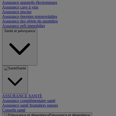
Assurance appareils électroniques
Assurance cave à vins
Assurance piscine
Assurance énergies renouvelables
Assurance des objets du quotidien
Assurance prêt immobilier
Santé et prévoyance
Santé
ASSURANCE SANTÉ
Assurance complémentaire santé
Assurance santé frontaliers suisses
Conseils santé
Prévoyance et dépendance