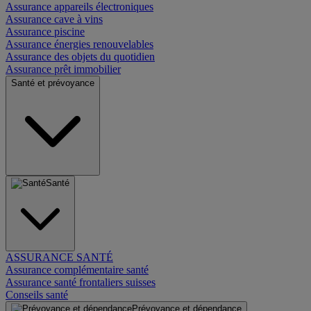
Assurance appareils électroniques
Assurance cave à vins
Assurance piscine
Assurance énergies renouvelables
Assurance des objets du quotidien
Assurance prêt immobilier
Santé et prévoyance
Santé
ASSURANCE SANTÉ
Assurance complémentaire santé
Assurance santé frontaliers suisses
Conseils santé
Prévoyance et dépendance