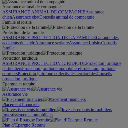
Assurance animal de compagnie
ASSURANCE ANIMAL DE COMPAGNIE
Assurance
chien
Assurance chat
Conseils animal de compagnie
Famille et loisirs
Protection de la famille
ASSURANCE PROTECTION DE LA FAMILLE
Garantie des
accidents de la vie
Assurance scolaire
Assurance Loisirs
Conseils
famille
Protection juridique
ASSURANCE PROTECTION JURIDIQUE
Protection juridique
particuliers
Protection juridique immobilière
Protection juridique
courtiers
Protection juridique collectivités territoriales
Conseils
protection juridique
Epargne et retraite
Assurance vie
Placement financiers
Investissements immobiliers
Plan d’Epargne Retraite