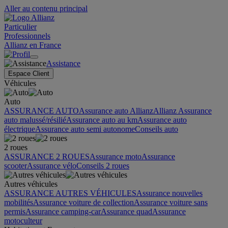
Aller au contenu principal
Particulier
Professionnels
Allianz en France
Assistance
Espace Client
Véhicules
Auto
ASSURANCE AUTO
Assurance auto Allianz
Allianz Assurance
auto malussé/résilié
Assurance auto au km
Assurance auto
électrique
Assurance auto semi autonome
Conseils auto
2 roues
ASSURANCE 2 ROUES
Assurance moto
Assurance
scooter
Assurance vélo
Conseils 2 roues
Autres véhicules
ASSURANCE AUTRES VÉHICULES
Assurance nouvelles
mobilités
Assurance voiture de collection
Assurance voiture sans
permis
Assurance camping-car
Assurance quad
Assurance
motoculteur