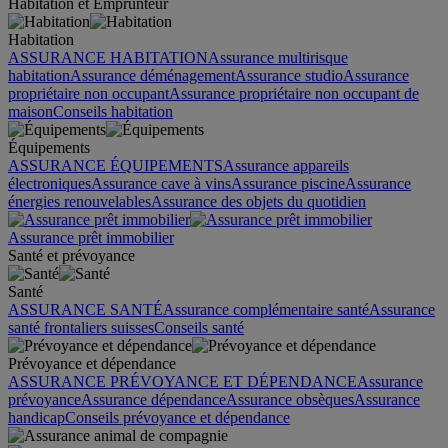
Habitation et Emprunteur
Habitation
ASSURANCE HABITATION
Assurance multirisque
habitation
Assurance déménagement
Assurance studio
Assurance
propriétaire non occupant
Assurance propriétaire non occupant de
maison
Conseils habitation
Équipements
ASSURANCE ÉQUIPEMENTS
Assurance appareils
électroniques
Assurance cave à vins
Assurance piscine
Assurance
énergies renouvelables
Assurance des objets du quotidien
Assurance prêt immobilier
Santé et prévoyance
Santé
ASSURANCE SANTÉ
Assurance complémentaire santé
Assurance
santé frontaliers suisses
Conseils santé
Prévoyance et dépendance
ASSURANCE PRÉVOYANCE ET DÉPENDANCE
Assurance
prévoyance
Assurance dépendance
Assurance obsèques
Assurance
handicap
Conseils prévoyance et dépendance