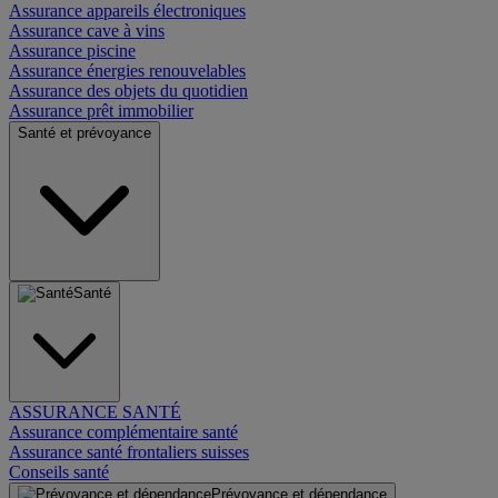
Assurance appareils électroniques
Assurance cave à vins
Assurance piscine
Assurance énergies renouvelables
Assurance des objets du quotidien
Assurance prêt immobilier
Santé et prévoyance
Santé
ASSURANCE SANTÉ
Assurance complémentaire santé
Assurance santé frontaliers suisses
Conseils santé
Prévoyance et dépendance