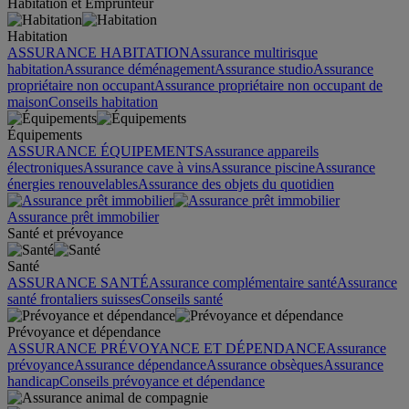
Habitation et Emprunteur
Habitation
ASSURANCE HABITATION
Assurance multirisque
habitation
Assurance déménagement
Assurance studio
Assurance
propriétaire non occupant
Assurance propriétaire non occupant de
maison
Conseils habitation
Équipements
ASSURANCE ÉQUIPEMENTS
Assurance appareils
électroniques
Assurance cave à vins
Assurance piscine
Assurance
énergies renouvelables
Assurance des objets du quotidien
Assurance prêt immobilier
Santé et prévoyance
Santé
ASSURANCE SANTÉ
Assurance complémentaire santé
Assurance
santé frontaliers suisses
Conseils santé
Prévoyance et dépendance
ASSURANCE PRÉVOYANCE ET DÉPENDANCE
Assurance
prévoyance
Assurance dépendance
Assurance obsèques
Assurance
handicap
Conseils prévoyance et dépendance