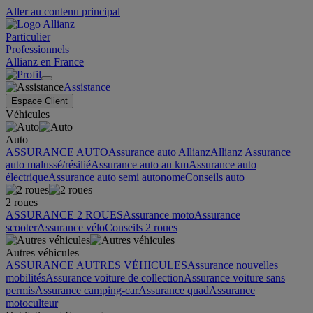
Aller au contenu principal
Particulier
Professionnels
Allianz en France
Assistance
Espace Client
Véhicules
Auto
ASSURANCE AUTO
Assurance auto Allianz
Allianz Assurance
auto malussé/résilié
Assurance auto au km
Assurance auto
électrique
Assurance auto semi autonome
Conseils auto
2 roues
ASSURANCE 2 ROUES
Assurance moto
Assurance
scooter
Assurance vélo
Conseils 2 roues
Autres véhicules
ASSURANCE AUTRES VÉHICULES
Assurance nouvelles
mobilités
Assurance voiture de collection
Assurance voiture sans
permis
Assurance camping-car
Assurance quad
Assurance
motoculteur