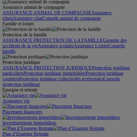
Assurance animal de compagnie
ASSURANCE ANIMAL DE COMPAGNIE
Assurance
chien
Assurance chat
Conseils animal de compagnie
Famille et loisirs
Protection de la famille
ASSURANCE PROTECTION DE LA FAMILLE
Garantie des
accidents de la vie
Assurance scolaire
Assurance Loisirs
Conseils
famille
Protection juridique
ASSURANCE PROTECTION JURIDIQUE
Protection juridique
particuliers
Protection juridique immobilière
Protection juridique
courtiers
Protection juridique collectivités territoriales
Conseils
protection juridique
Epargne et retraite
Assurance vie
Placement financiers
Investissements immobiliers
Plan d’Epargne Retraite