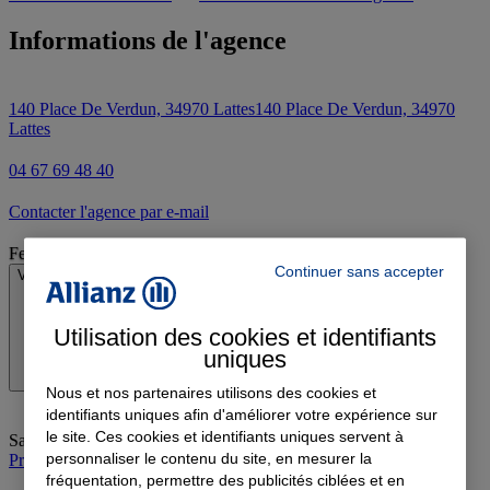
Informations de l'agence
140 Place De Verdun, 34970 Lattes
140 Place De Verdun, 34970
Lattes
04 67 69 48 40
Contacter l'agence par e-mail
Fermé
Continuer sans accepter
Voir les horaires
Utilisation des cookies et identifiants
uniques
Nous et nos partenaires utilisons des cookies et
identifiants uniques afin d'améliorer votre expérience sur
le site. Ces cookies et identifiants uniques servent à
Samedi
:
Fermé
personnaliser le contenu du site, en mesurer la
Prendre rendez-vous à l'agence
fréquentation, permettre des publicités ciblées et en