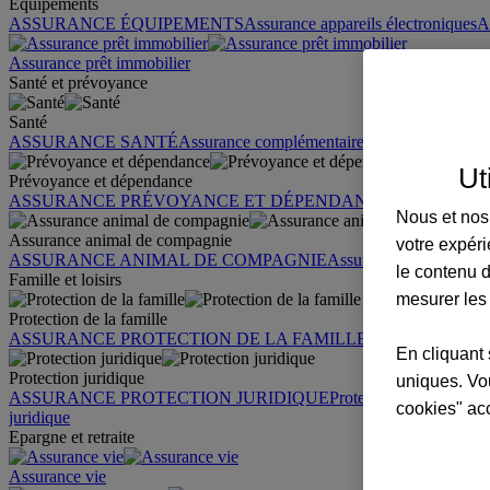
Équipements
ASSURANCE ÉQUIPEMENTS
Assurance appareils électroniques
A
Assurance prêt immobilier
Santé et prévoyance
Santé
ASSURANCE SANTÉ
Assurance complémentaire santé
Assurance sa
Ut
Prévoyance et dépendance
ASSURANCE PRÉVOYANCE ET DÉPENDANCE
Assurance pr
Nous et nos 
Assurance animal de compagnie
votre expéri
ASSURANCE ANIMAL DE COMPAGNIE
Assurance chien
Assura
le contenu d
Famille et loisirs
mesurer les
Protection de la famille
ASSURANCE PROTECTION DE LA FAMILLE
Garantie des accid
En cliquant 
Protection juridique
uniques. Vou
ASSURANCE PROTECTION JURIDIQUE
Protection juridique par
cookies" ac
juridique
Epargne et retraite
Assurance vie