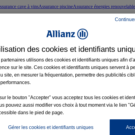
ssurance cave à vins
Assurance piscine
Assurance énergies renouvelabl
Continue
nté frontaliers suisses
Conseils santé
ilisation des cookies et identifiants uniq
évoyance
Assurance dépendance
Assurance obsèques
Assurance handica
partenaires utilisons des cookies et identifiants uniques afin d'
ence sur le site. Ces cookies et identifiants uniques servent à p
nce chat
Conseils animal de compagnie
u site, en mesurer la fréquentation, permettre des publicités cib
 performances.
ents de la vie
Assurance scolaire
Assurance Loisirs
Conseils famille
sur le bouton "Accepter" vous acceptez tous les cookies et ident
s pouvez aussi modifier vos choix à tout moment via le lien "Gé
ticuliers
Protection juridique immobilière
Protection juridique courtiers
Pr
cessible dans le pied de page.
Gérer les cookies et identifiants uniques
Acc