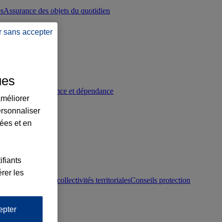
es
Assurance des objets du quotidien
r sans accepter
ues
p
Conseils prévoyance et dépendance
améliorer
ersonnaliser
lées et en
ifiants
rer les
otection juridique collectivités territoriales
Conseils protection
epter