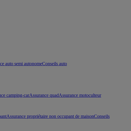
ce auto semi autonome
Conseils auto
nce camping-car
Assurance quad
Assurance motoculteur
pant
Assurance propriétaire non occupant de maison
Conseils