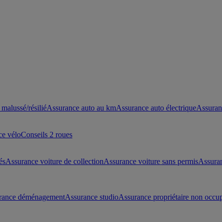
malussé/résilié
Assurance auto au km
Assurance auto électrique
Assuran
ce vélo
Conseils 2 roues
és
Assurance voiture de collection
Assurance voiture sans permis
Assura
rance déménagement
Assurance studio
Assurance propriétaire non occu