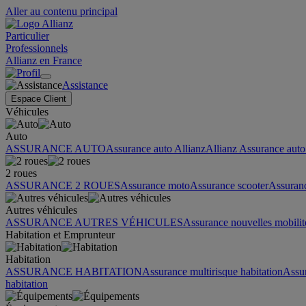
Aller au contenu principal
Particulier
Professionnels
Allianz en France
Assistance
Espace Client
Véhicules
Auto
ASSURANCE AUTO
Assurance auto Allianz
Allianz Assurance auto 
2 roues
ASSURANCE 2 ROUES
Assurance moto
Assurance scooter
Assuran
Autres véhicules
ASSURANCE AUTRES VÉHICULES
Assurance nouvelles mobilit
Habitation et Emprunteur
Habitation
ASSURANCE HABITATION
Assurance multirisque habitation
Assu
habitation