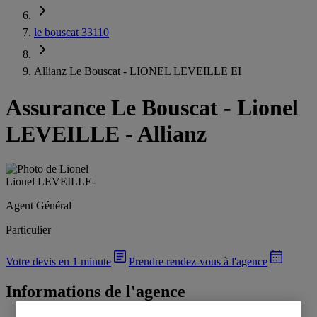
le bouscat 33110
Allianz Le Bouscat - LIONEL LEVEILLE EI
Assurance Le Bouscat
-
Lionel
LEVEILLE - Allianz
Lionel LEVEILLE
-
Agent Général
Particulier
Votre devis en 1 minute
Prendre rendez-vous à l'agence
Informations de l'agence