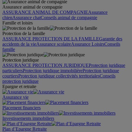
Assurance animal de compagnie
ASSURANCE ANIMAL DE COMPAGNIE
Assurance
chien
Assurance chat
Conseils animal de compagnie
Famille et loisirs
Protection de la famille
ASSURANCE PROTECTION DE LA FAMILLE
Garantie des
accidents de la vie
Assurance scolaire
Assurance Loisirs
Conseils
famille
Protection juridique
ASSURANCE PROTECTION JURIDIQUE
Protection juridique
particuliers
Protection juridique immobilière
Protection juridique
courtiers
Protection juridique collectivités territoriales
Conseils
protection juridique
Epargne et retraite
Assurance vie
Placement financiers
Investissements immobiliers
Plan d’Epargne Retraite