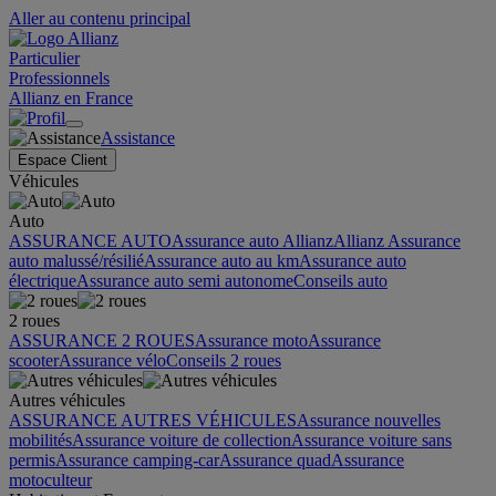
Aller au contenu principal
Particulier
Professionnels
Allianz en France
Assistance
Espace Client
Véhicules
Auto
ASSURANCE AUTO
Assurance auto Allianz
Allianz Assurance
auto malussé/résilié
Assurance auto au km
Assurance auto
électrique
Assurance auto semi autonome
Conseils auto
2 roues
ASSURANCE 2 ROUES
Assurance moto
Assurance
scooter
Assurance vélo
Conseils 2 roues
Autres véhicules
ASSURANCE AUTRES VÉHICULES
Assurance nouvelles
mobilités
Assurance voiture de collection
Assurance voiture sans
permis
Assurance camping-car
Assurance quad
Assurance
motoculteur