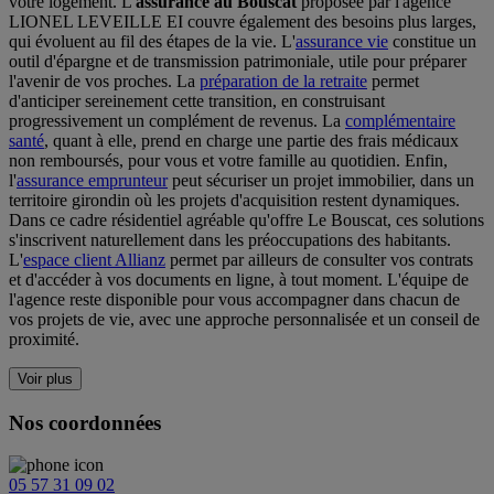
votre logement. L'
assurance au Bouscat
proposée par l'agence
LIONEL LEVEILLE EI couvre également des besoins plus larges,
qui évoluent au fil des étapes de la vie. L'
assurance vie
constitue un
outil d'épargne et de transmission patrimoniale, utile pour préparer
l'avenir de vos proches. La
préparation de la retraite
permet
d'anticiper sereinement cette transition, en construisant
progressivement un complément de revenus. La
complémentaire
santé
, quant à elle, prend en charge une partie des frais médicaux
non remboursés, pour vous et votre famille au quotidien. Enfin,
l'
assurance emprunteur
peut sécuriser un projet immobilier, dans un
territoire girondin où les projets d'acquisition restent dynamiques.
Dans ce cadre résidentiel agréable qu'offre Le Bouscat, ces solutions
s'inscrivent naturellement dans les préoccupations des habitants.
L'
espace client Allianz
permet par ailleurs de consulter vos contrats
et d'accéder à vos documents en ligne, à tout moment. L'équipe de
l'agence reste disponible pour vous accompagner dans chacun de
vos projets de vie, avec une approche personnalisée et un conseil de
proximité.
Voir plus
Nos coordonnées
05 57 31 09 02