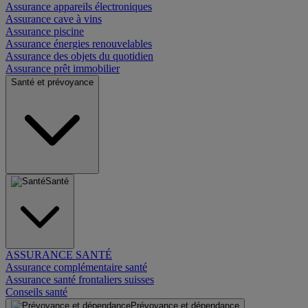
Assurance appareils électroniques
Assurance cave à vins
Assurance piscine
Assurance énergies renouvelables
Assurance des objets du quotidien
Assurance prêt immobilier
Santé et prévoyance
Santé
ASSURANCE SANTÉ
Assurance complémentaire santé
Assurance santé frontaliers suisses
Conseils santé
Prévoyance et dépendance