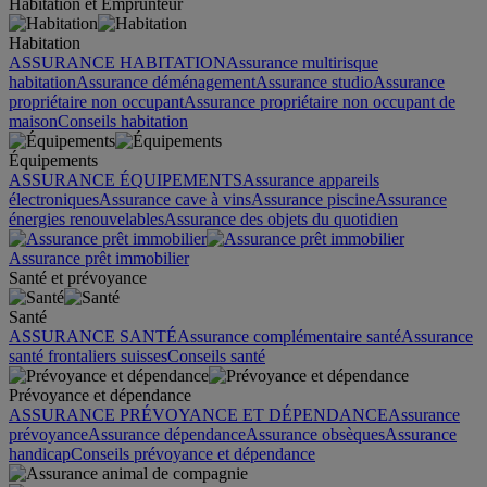
Habitation et Emprunteur
Habitation
ASSURANCE HABITATION
Assurance multirisque
habitation
Assurance déménagement
Assurance studio
Assurance
propriétaire non occupant
Assurance propriétaire non occupant de
maison
Conseils habitation
Équipements
ASSURANCE ÉQUIPEMENTS
Assurance appareils
électroniques
Assurance cave à vins
Assurance piscine
Assurance
énergies renouvelables
Assurance des objets du quotidien
Assurance prêt immobilier
Santé et prévoyance
Santé
ASSURANCE SANTÉ
Assurance complémentaire santé
Assurance
santé frontaliers suisses
Conseils santé
Prévoyance et dépendance
ASSURANCE PRÉVOYANCE ET DÉPENDANCE
Assurance
prévoyance
Assurance dépendance
Assurance obsèques
Assurance
handicap
Conseils prévoyance et dépendance