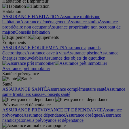
Habitation et Emprunteur
Habitation
ASSURANCE HABITATION
Assurance multirisque
habitation
Assurance déménagement
Assurance studio
Assurance
propriétaire non occupant
Assurance propriétaire non occupant de
maison
Conseils habitation
Équipements
ASSURANCE ÉQUIPEMENTS
Assurance appareils
électroniques
Assurance cave à vins
Assurance piscine
Assurance
énergies renouvelables
Assurance des objets du quotidien
Assurance prêt immobilier
Santé et prévoyance
Santé
ASSURANCE SANTÉ
Assurance complémentaire santé
Assurance
santé frontaliers suisses
Conseils santé
Prévoyance et dépendance
ASSURANCE PRÉVOYANCE ET DÉPENDANCE
Assurance
prévoyance
Assurance dépendance
Assurance obsèques
Assurance
handicap
Conseils prévoyance et dépendance