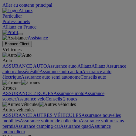
Aller au contenu principal
Particulier
Professionnels
Allianz en France
Assistance
Espace Client
Véhicules
Auto
ASSURANCE AUTO
Assurance auto Allianz
Allianz Assurance
auto malussé/résilié
Assurance auto au km
Assurance auto
électrique
Assurance auto semi autonome
Conseils auto
2 roues
ASSURANCE 2 ROUES
Assurance moto
Assurance
scooter
Assurance vélo
Conseils 2 roues
Autres véhicules
ASSURANCE AUTRES VÉHICULES
Assurance nouvelles
mobilités
Assurance voiture de collection
Assurance voiture sans
permis
Assurance camping-car
Assurance quad
Assurance
motoculteur