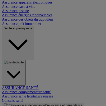
Assurance appareils électroniques
Assurance cave à vins
Assurance piscine
Assurance énergies renouvelables
Assurance des objets du quotidien
Assurance prêt immobilier
Santé et prévoyance
Santé
ASSURANCE SANTÉ
Assurance complémentaire santé
Assurance santé frontaliers suisses
Conseils santé
Prévoyance et dépendance