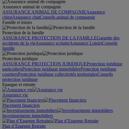
Assurance animal de compagnie
ASSURANCE ANIMAL DE COMPAGNIE
Assurance
chien
Assurance chat
Conseils animal de compagnie
Famille et loisirs
Protection de la famille
ASSURANCE PROTECTION DE LA FAMILLE
Garantie des
accidents de la vie
Assurance scolaire
Assurance Loisirs
Conseils
famille
Protection juridique
ASSURANCE PROTECTION JURIDIQUE
Protection juridique
particuliers
Protection juridique immobilière
Protection juridique
courtiers
Protection juridique collectivités territoriales
Conseils
protection juridique
Epargne et retraite
Assurance vie
Placement financiers
Investissements immobiliers
Plan d’Epargne Retraite