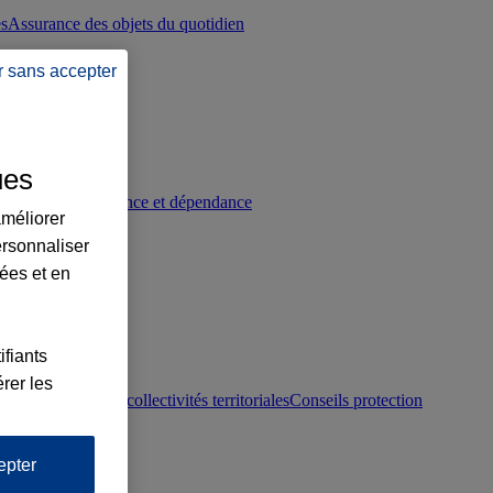
es
Assurance des objets du quotidien
r sans accepter
ues
p
Conseils prévoyance et dépendance
améliorer
ersonnaliser
lées et en
ifiants
rer les
otection juridique collectivités territoriales
Conseils protection
epter