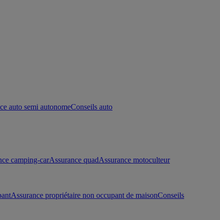
ce auto semi autonome
Conseils auto
nce camping-car
Assurance quad
Assurance motoculteur
pant
Assurance propriétaire non occupant de maison
Conseils