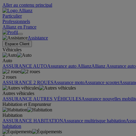
Aller au contenu principal
Particulier
Professionnels
Allianz en France
Assistance
Espace Client
Véhicules
Auto
ASSURANCE AUTO
Assurance auto Allianz
Allianz Assurance auto 
2 roues
ASSURANCE 2 ROUES
Assurance moto
Assurance scooter
Assuran
Autres véhicules
ASSURANCE AUTRES VÉHICULES
Assurance nouvelles mobilit
Habitation et Emprunteur
Habitation
ASSURANCE HABITATION
Assurance multirisque habitation
Assu
habitation