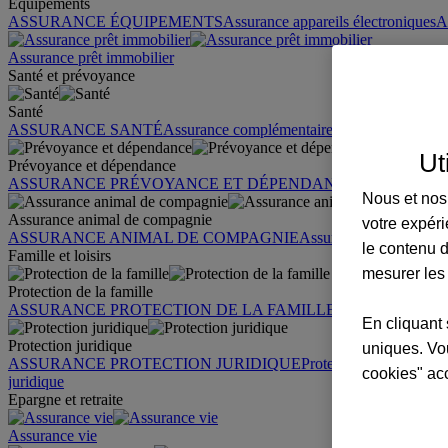
Équipements
ASSURANCE ÉQUIPEMENTS
Assurance appareils électroniques
A
Assurance prêt immobilier
Santé et prévoyance
Santé
ASSURANCE SANTÉ
Assurance complémentaire santé
Assurance sa
Ut
Prévoyance et dépendance
ASSURANCE PRÉVOYANCE ET DÉPENDANCE
Assurance pr
Nous et nos 
Assurance animal de compagnie
votre expéri
ASSURANCE ANIMAL DE COMPAGNIE
Assurance chien
Assura
le contenu d
Famille et loisirs
mesurer les
Protection de la famille
ASSURANCE PROTECTION DE LA FAMILLE
Garantie des accid
En cliquant 
Protection juridique
uniques. Vou
ASSURANCE PROTECTION JURIDIQUE
Protection juridique par
cookies" ac
juridique
Epargne et retraite
Assurance vie