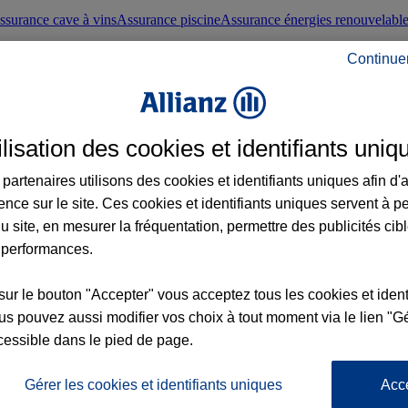
ssurance cave à vins
Assurance piscine
Assurance énergies renouvelabl
Continue
nté frontaliers suisses
Conseils santé
ilisation des cookies et identifiants uniq
évoyance
Assurance dépendance
Assurance obsèques
Assurance handica
partenaires utilisons des cookies et identifiants uniques afin d'
ence sur le site. Ces cookies et identifiants uniques servent à p
nce chat
Conseils animal de compagnie
u site, en mesurer la fréquentation, permettre des publicités cib
 performances.
ents de la vie
Assurance scolaire
Assurance Loisirs
Conseils famille
sur le bouton "Accepter" vous acceptez tous les cookies et ident
s pouvez aussi modifier vos choix à tout moment via le lien "Gé
ticuliers
Protection juridique immobilière
Protection juridique courtiers
Pr
cessible dans le pied de page.
Gérer les cookies et identifiants uniques
Acc