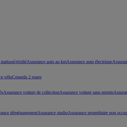
malussé/résilié
Assurance auto au km
Assurance auto électrique
Assuran
ce vélo
Conseils 2 roues
és
Assurance voiture de collection
Assurance voiture sans permis
Assura
rance déménagement
Assurance studio
Assurance propriétaire non occu