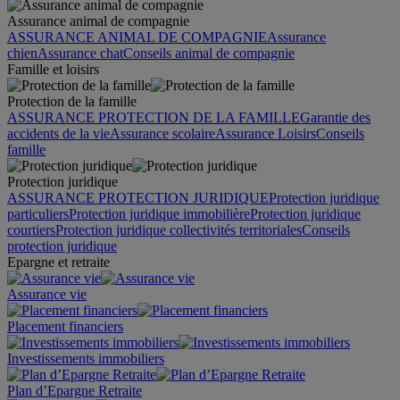
Assurance animal de compagnie
ASSURANCE ANIMAL DE COMPAGNIE
Assurance
chien
Assurance chat
Conseils animal de compagnie
Famille et loisirs
Protection de la famille
ASSURANCE PROTECTION DE LA FAMILLE
Garantie des
accidents de la vie
Assurance scolaire
Assurance Loisirs
Conseils
famille
Protection juridique
ASSURANCE PROTECTION JURIDIQUE
Protection juridique
particuliers
Protection juridique immobilière
Protection juridique
courtiers
Protection juridique collectivités territoriales
Conseils
protection juridique
Epargne et retraite
Assurance vie
Placement financiers
Investissements immobiliers
Plan d’Epargne Retraite