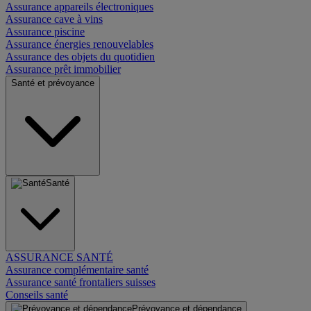
Assurance appareils électroniques
Assurance cave à vins
Assurance piscine
Assurance énergies renouvelables
Assurance des objets du quotidien
Assurance prêt immobilier
Santé et prévoyance
Santé
ASSURANCE SANTÉ
Assurance complémentaire santé
Assurance santé frontaliers suisses
Conseils santé
Prévoyance et dépendance