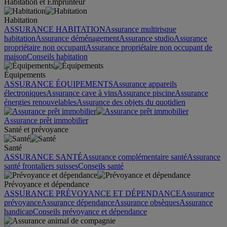
Habitation et Emprunteur
Habitation
ASSURANCE HABITATION
Assurance multirisque
habitation
Assurance déménagement
Assurance studio
Assurance
propriétaire non occupant
Assurance propriétaire non occupant de
maison
Conseils habitation
Équipements
ASSURANCE ÉQUIPEMENTS
Assurance appareils
électroniques
Assurance cave à vins
Assurance piscine
Assurance
énergies renouvelables
Assurance des objets du quotidien
Assurance prêt immobilier
Santé et prévoyance
Santé
ASSURANCE SANTÉ
Assurance complémentaire santé
Assurance
santé frontaliers suisses
Conseils santé
Prévoyance et dépendance
ASSURANCE PRÉVOYANCE ET DÉPENDANCE
Assurance
prévoyance
Assurance dépendance
Assurance obsèques
Assurance
handicap
Conseils prévoyance et dépendance