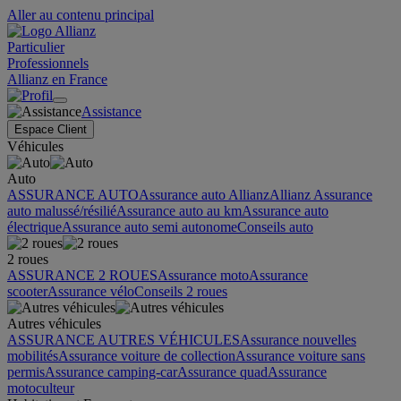
Aller au contenu principal
Particulier
Professionnels
Allianz en France
Assistance
Espace Client
Véhicules
Auto
ASSURANCE AUTO
Assurance auto Allianz
Allianz Assurance
auto malussé/résilié
Assurance auto au km
Assurance auto
électrique
Assurance auto semi autonome
Conseils auto
2 roues
ASSURANCE 2 ROUES
Assurance moto
Assurance
scooter
Assurance vélo
Conseils 2 roues
Autres véhicules
ASSURANCE AUTRES VÉHICULES
Assurance nouvelles
mobilités
Assurance voiture de collection
Assurance voiture sans
permis
Assurance camping-car
Assurance quad
Assurance
motoculteur