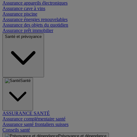
Assurance appareils électroniques
Assurance cave à vins
Assurance piscine
Assurance énergies renouvelables
Assurance des objets du quotidien
Assurance prêt immobilier
Santé et prévoyance
Santé
ASSURANCE SANTÉ
Assurance complémentaire santé
Assurance santé frontaliers suisses
Conseils santé
Prévoyance et dépendance