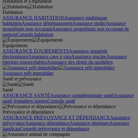
Habitation et Emprunteur
Habitation
ASSURANCE HABITATION
Assurance multirisque
habitation
Assurance déménagement
Assurance studio
Assurance
propriétaire non occupant
Assurance propriétaire non occupant de
maison
Conseils habitation
Équipements
ASSURANCE ÉQUIPEMENTS
Assurance appareils
électroniques
Assurance cave à vins
Assurance piscine
Assurance
énergies renouvelables
Assurance des objets du quotidien
Assurance prêt immobilier
Santé et prévoyance
Santé
ASSURANCE SANTÉ
Assurance complémentaire santé
Assurance
santé frontaliers suisses
Conseils santé
Prévoyance et dépendance
ASSURANCE PRÉVOYANCE ET DÉPENDANCE
Assurance
prévoyance
Assurance dépendance
Assurance obsèques
Assurance
handicap
Conseils prévoyance et dépendance