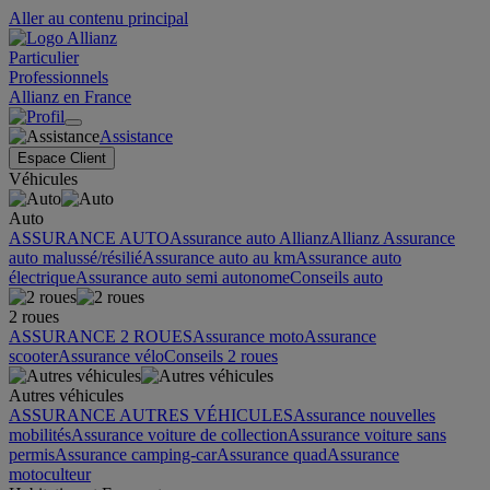
Aller au contenu principal
Particulier
Professionnels
Allianz en France
Assistance
Espace Client
Véhicules
Auto
ASSURANCE AUTO
Assurance auto Allianz
Allianz Assurance
auto malussé/résilié
Assurance auto au km
Assurance auto
électrique
Assurance auto semi autonome
Conseils auto
2 roues
ASSURANCE 2 ROUES
Assurance moto
Assurance
scooter
Assurance vélo
Conseils 2 roues
Autres véhicules
ASSURANCE AUTRES VÉHICULES
Assurance nouvelles
mobilités
Assurance voiture de collection
Assurance voiture sans
permis
Assurance camping-car
Assurance quad
Assurance
motoculteur