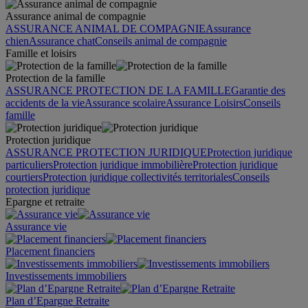
Assurance animal de compagnie
ASSURANCE ANIMAL DE COMPAGNIE
Assurance
chien
Assurance chat
Conseils animal de compagnie
Famille et loisirs
Protection de la famille
ASSURANCE PROTECTION DE LA FAMILLE
Garantie des
accidents de la vie
Assurance scolaire
Assurance Loisirs
Conseils
famille
Protection juridique
ASSURANCE PROTECTION JURIDIQUE
Protection juridique
particuliers
Protection juridique immobilière
Protection juridique
courtiers
Protection juridique collectivités territoriales
Conseils
protection juridique
Epargne et retraite
Assurance vie
Placement financiers
Investissements immobiliers
Plan d’Epargne Retraite