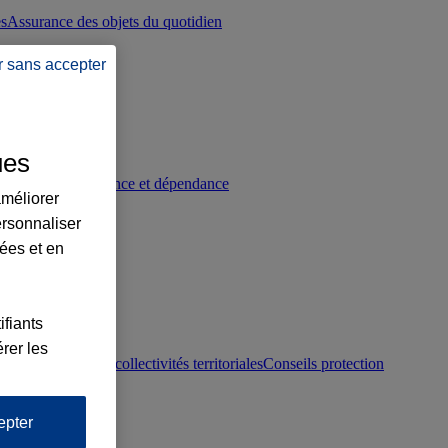
es
Assurance des objets du quotidien
r sans accepter
ues
p
Conseils prévoyance et dépendance
améliorer
ersonnaliser
lées et en
ifiants
rer les
otection juridique collectivités territoriales
Conseils protection
epter