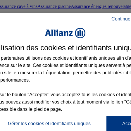
ssurance cave à vins
Assurance piscine
Assurance énergies renouvelabl
Continue
nté frontaliers suisses
Conseils santé
ilisation des cookies et identifiants uniq
évoyance
Assurance dépendance
Assurance obsèques
Assurance handica
partenaires utilisons des cookies et identifiants uniques afin d'
ence sur le site. Ces cookies et identifiants uniques servent à p
nce chat
Conseils animal de compagnie
u site, en mesurer la fréquentation, permettre des publicités cib
 performances.
ents de la vie
Assurance scolaire
Assurance Loisirs
Conseils famille
sur le bouton "Accepter" vous acceptez tous les cookies et ident
s pouvez aussi modifier vos choix à tout moment via le lien "Gé
ticuliers
Protection juridique immobilière
Protection juridique courtiers
Pr
cessible dans le pied de page.
Gérer les cookies et identifiants uniques
Acc