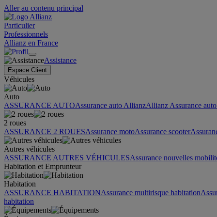
Aller au contenu principal
Particulier
Professionnels
Allianz en France
Assistance
Espace Client
Véhicules
Auto
ASSURANCE AUTO
Assurance auto Allianz
Allianz Assurance auto 
2 roues
ASSURANCE 2 ROUES
Assurance moto
Assurance scooter
Assuran
Autres véhicules
ASSURANCE AUTRES VÉHICULES
Assurance nouvelles mobilit
Habitation et Emprunteur
Habitation
ASSURANCE HABITATION
Assurance multirisque habitation
Assu
habitation