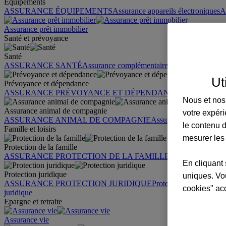
Équipements
ASSURANCE ÉQUIPEMENTS
Assurance appareils électroniques
A
Assurance prêt immobilier
Santé et prévoyance
Santé
ASSURANCE SANTÉ
Assurance complémentaire santé
Assurance sa
Ut
Prévoyance et dépendance
ASSURANCE PRÉVOYANCE ET DÉPENDANCE
Assurance pr
Nous et nos 
Assurance animal de compagnie
votre expéri
ASSURANCE ANIMAL DE COMPAGNIE
Assurance chien
Assura
le contenu d
Famille et loisirs
mesurer les
Protection de la famille
ASSURANCE PROTECTION DE LA FAMILLE
Garantie des accid
En cliquant 
Protection juridique
uniques. Vou
ASSURANCE PROTECTION JURIDIQUE
Protection juridique par
cookies" ac
juridique
Epargne et retraite
Assurance vie