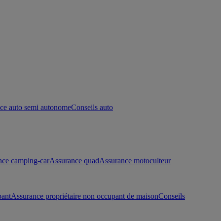
ce auto semi autonome
Conseils auto
nce camping-car
Assurance quad
Assurance motoculteur
pant
Assurance propriétaire non occupant de maison
Conseils