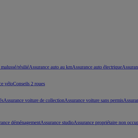
malussé/résilié
Assurance auto au km
Assurance auto électrique
Assuran
ce vélo
Conseils 2 roues
és
Assurance voiture de collection
Assurance voiture sans permis
Assura
rance déménagement
Assurance studio
Assurance propriétaire non occu