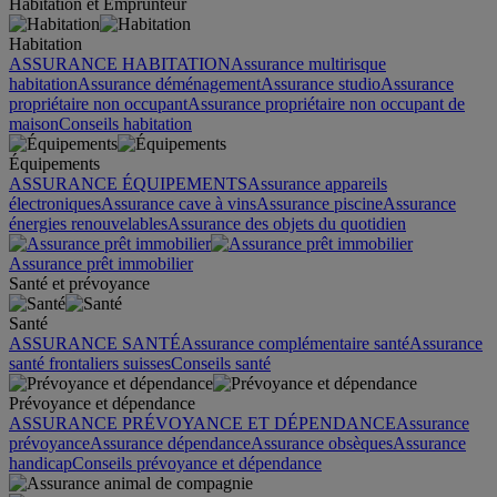
Habitation et Emprunteur
Habitation
ASSURANCE HABITATION
Assurance multirisque
habitation
Assurance déménagement
Assurance studio
Assurance
propriétaire non occupant
Assurance propriétaire non occupant de
maison
Conseils habitation
Équipements
ASSURANCE ÉQUIPEMENTS
Assurance appareils
électroniques
Assurance cave à vins
Assurance piscine
Assurance
énergies renouvelables
Assurance des objets du quotidien
Assurance prêt immobilier
Santé et prévoyance
Santé
ASSURANCE SANTÉ
Assurance complémentaire santé
Assurance
santé frontaliers suisses
Conseils santé
Prévoyance et dépendance
ASSURANCE PRÉVOYANCE ET DÉPENDANCE
Assurance
prévoyance
Assurance dépendance
Assurance obsèques
Assurance
handicap
Conseils prévoyance et dépendance