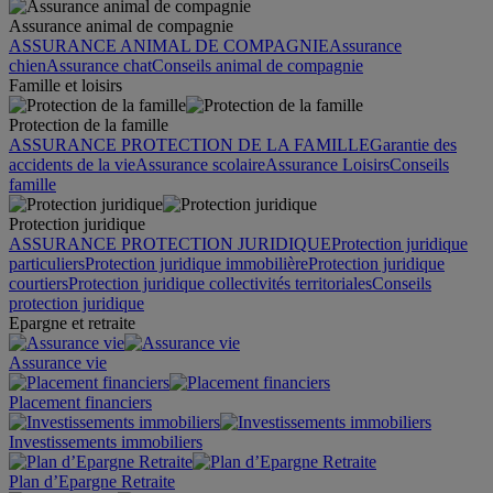
Assurance animal de compagnie
ASSURANCE ANIMAL DE COMPAGNIE
Assurance
chien
Assurance chat
Conseils animal de compagnie
Famille et loisirs
Protection de la famille
ASSURANCE PROTECTION DE LA FAMILLE
Garantie des
accidents de la vie
Assurance scolaire
Assurance Loisirs
Conseils
famille
Protection juridique
ASSURANCE PROTECTION JURIDIQUE
Protection juridique
particuliers
Protection juridique immobilière
Protection juridique
courtiers
Protection juridique collectivités territoriales
Conseils
protection juridique
Epargne et retraite
Assurance vie
Placement financiers
Investissements immobiliers
Plan d’Epargne Retraite