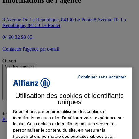
Informations de l'agence
8 Avenue De La Republique, 84130 Le Pontet
8 Avenue De La
Republique, 84130 Le Pontet
04 90 32 93 05
Contacter l'agence par e-mail
Ouvert
Voir les horaires
Continuer sans accepter
Utilisation des cookies et identifiants
uniques
Nous et nos partenaires utilisons des cookies et
Jeudi
:
09:00-17:30
identifiants uniques afin d'améliorer votre expérience sur
Prendre rendez-vous à l'agence
le site. Ces cookies et identifiants uniques servent à
personnaliser le contenu du site, en mesurer la
fréquentation, permettre des publicités ciblées et en