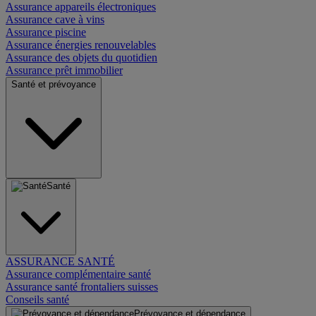
Assurance appareils électroniques
Assurance cave à vins
Assurance piscine
Assurance énergies renouvelables
Assurance des objets du quotidien
Assurance prêt immobilier
Santé et prévoyance
Santé
ASSURANCE SANTÉ
Assurance complémentaire santé
Assurance santé frontaliers suisses
Conseils santé
Prévoyance et dépendance