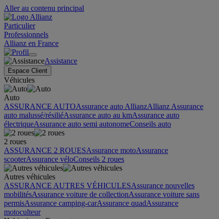
Aller au contenu principal
Particulier
Professionnels
Allianz en France
Assistance
Espace Client
Véhicules
Auto
ASSURANCE AUTO
Assurance auto Allianz
Allianz Assurance
auto malussé/résilié
Assurance auto au km
Assurance auto
électrique
Assurance auto semi autonome
Conseils auto
2 roues
ASSURANCE 2 ROUES
Assurance moto
Assurance
scooter
Assurance vélo
Conseils 2 roues
Autres véhicules
ASSURANCE AUTRES VÉHICULES
Assurance nouvelles
mobilités
Assurance voiture de collection
Assurance voiture sans
permis
Assurance camping-car
Assurance quad
Assurance
motoculteur