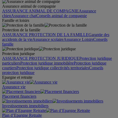
Assurance animal de compagnie
ASSURANCE ANIMAL DE COMPAGNIE
Assurance
chien
Assurance chat
Conseils animal de compagnie
Famille et loisirs
Protection de la famille
ASSURANCE PROTECTION DE LA FAMILLE
Garantie des
accidents de la vie
Assurance scolaire
Assurance Loisirs
Conseils
famille
Protection juridique
ASSURANCE PROTECTION JURIDIQUE
Protection juridique
particuliers
Protection juridique immobilière
Protection juridique
courtiers
Protection juridique collectivités territoriales
Conseils
protection juridique
Epargne et retraite
Assurance vie
Placement financiers
Investissements immobiliers
Plan d’Epargne Retraite