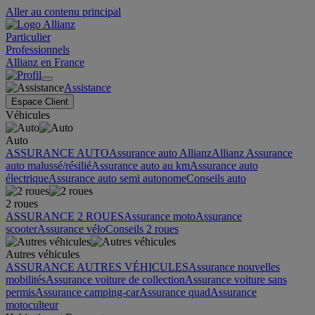
Aller au contenu principal
Particulier
Professionnels
Allianz en France
Assistance
Espace Client
Véhicules
Auto
ASSURANCE AUTO
Assurance auto Allianz
Allianz Assurance
auto malussé/résilié
Assurance auto au km
Assurance auto
électrique
Assurance auto semi autonome
Conseils auto
2 roues
ASSURANCE 2 ROUES
Assurance moto
Assurance
scooter
Assurance vélo
Conseils 2 roues
Autres véhicules
ASSURANCE AUTRES VÉHICULES
Assurance nouvelles
mobilités
Assurance voiture de collection
Assurance voiture sans
permis
Assurance camping-car
Assurance quad
Assurance
motoculteur