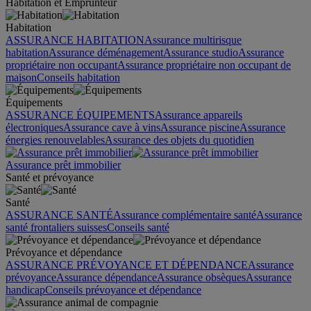
Habitation et Emprunteur
Habitation
ASSURANCE HABITATION
Assurance multirisque
habitation
Assurance déménagement
Assurance studio
Assurance
propriétaire non occupant
Assurance propriétaire non occupant de
maison
Conseils habitation
Équipements
ASSURANCE ÉQUIPEMENTS
Assurance appareils
électroniques
Assurance cave à vins
Assurance piscine
Assurance
énergies renouvelables
Assurance des objets du quotidien
Assurance prêt immobilier
Santé et prévoyance
Santé
ASSURANCE SANTÉ
Assurance complémentaire santé
Assurance
santé frontaliers suisses
Conseils santé
Prévoyance et dépendance
ASSURANCE PRÉVOYANCE ET DÉPENDANCE
Assurance
prévoyance
Assurance dépendance
Assurance obsèques
Assurance
handicap
Conseils prévoyance et dépendance