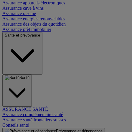
Assurance appareils électroniques
Assurance cave à vins
Assurance piscine
Assurance énergies renouvelables
Assurance des objets du quotidien
Assurance prêt immobilier
Santé et prévoyance
Santé
ASSURANCE SANTÉ
Assurance complémentaire santé
Assurance santé frontaliers suisses
Conseils santé
Prévoyance et dépendance