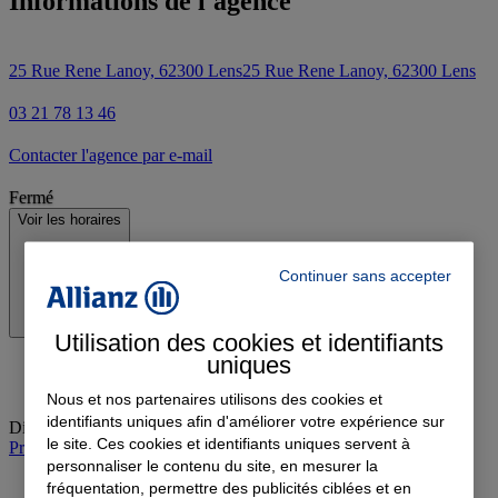
Informations de l'agence
25 Rue Rene Lanoy, 62300 Lens
25 Rue Rene Lanoy, 62300 Lens
03 21 78 13 46
Contacter l'agence par e-mail
Fermé
Voir les horaires
Continuer sans accepter
Utilisation des cookies et identifiants
uniques
Nous et nos partenaires utilisons des cookies et
identifiants uniques afin d'améliorer votre expérience sur
Dimanche
:
Fermé
le site. Ces cookies et identifiants uniques servent à
Prendre rendez-vous à l'agence
personnaliser le contenu du site, en mesurer la
fréquentation, permettre des publicités ciblées et en