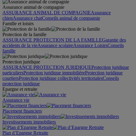
Assurance animal de compagnie
ASSURANCE ANIMAL DE COMPAGNIE
Assurance
chien
Assurance chat
Conseils animal de compagnie
Famille et loisirs
Protection de la famille
ASSURANCE PROTECTION DE LA FAMILLE
Garantie des
accidents de la vie
Assurance scolaire
Assurance Loisirs
Conseils
famille
Protection juridique
ASSURANCE PROTECTION JURIDIQUE
Protection juridique
particuliers
Protection juridique immobilière
Protection juridique
courtiers
Protection juridique collectivités territoriales
Conseils
protection juridique
Epargne et retraite
Assurance vie
Placement financiers
Investissements immobiliers
Plan d’Epargne Retraite