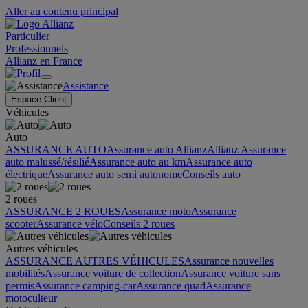
Aller au contenu principal
Particulier
Professionnels
Allianz en France
Assistance
Espace Client
Véhicules
Auto
ASSURANCE AUTO
Assurance auto Allianz
Allianz Assurance
auto malussé/résilié
Assurance auto au km
Assurance auto
électrique
Assurance auto semi autonome
Conseils auto
2 roues
ASSURANCE 2 ROUES
Assurance moto
Assurance
scooter
Assurance vélo
Conseils 2 roues
Autres véhicules
ASSURANCE AUTRES VÉHICULES
Assurance nouvelles
mobilités
Assurance voiture de collection
Assurance voiture sans
permis
Assurance camping-car
Assurance quad
Assurance
motoculteur