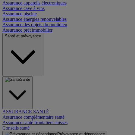
Assurance appareils électroniques
Assurance cave à vins
Assurance piscine
Assurance énergies renouvelables
Assurance des objets du quotidien
Assurance prêt immobilier
Santé et prévoyance
Santé
ASSURANCE SANTÉ
Assurance complémentaire santé
Assurance santé frontaliers suisses
Conseils santé
Prévoyance et dépendance