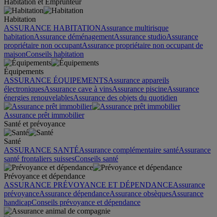
Habitation et Emprunteur
Habitation
ASSURANCE HABITATION
Assurance multirisque
habitation
Assurance déménagement
Assurance studio
Assurance
propriétaire non occupant
Assurance propriétaire non occupant de
maison
Conseils habitation
Équipements
ASSURANCE ÉQUIPEMENTS
Assurance appareils
électroniques
Assurance cave à vins
Assurance piscine
Assurance
énergies renouvelables
Assurance des objets du quotidien
Assurance prêt immobilier
Santé et prévoyance
Santé
ASSURANCE SANTÉ
Assurance complémentaire santé
Assurance
santé frontaliers suisses
Conseils santé
Prévoyance et dépendance
ASSURANCE PRÉVOYANCE ET DÉPENDANCE
Assurance
prévoyance
Assurance dépendance
Assurance obsèques
Assurance
handicap
Conseils prévoyance et dépendance