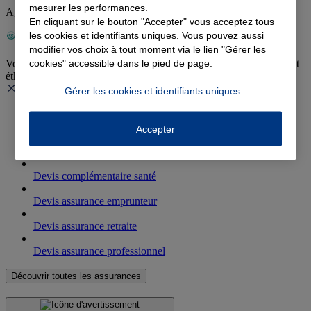
mesurer les performances.
Agence évaluée RSE par l'AFNOR
En cliquant sur le bouton "Accepter" vous acceptez tous
les cookies et identifiants uniques. Vous pouvez aussi
modifier vos choix à tout moment via le lien "Gérer les
cookies" accessible dans le pied de page.
Votre agence agit au quotidien pour une activité plus responsable et
éthique.
Gérer les cookies et identifiants uniques
Devis assurance auto
Accepter
Devis assurance habitation
Devis complémentaire santé
Devis assurance emprunteur
Devis assurance retraite
Devis assurance professionnel
Découvrir toutes les assurances