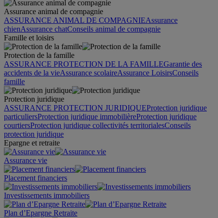
Assurance animal de compagnie
ASSURANCE ANIMAL DE COMPAGNIE
Assurance
chien
Assurance chat
Conseils animal de compagnie
Famille et loisirs
Protection de la famille
ASSURANCE PROTECTION DE LA FAMILLE
Garantie des
accidents de la vie
Assurance scolaire
Assurance Loisirs
Conseils
famille
Protection juridique
ASSURANCE PROTECTION JURIDIQUE
Protection juridique
particuliers
Protection juridique immobilière
Protection juridique
courtiers
Protection juridique collectivités territoriales
Conseils
protection juridique
Epargne et retraite
Assurance vie
Placement financiers
Investissements immobiliers
Plan d’Epargne Retraite