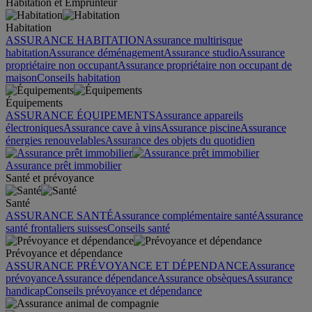
Habitation et Emprunteur
Habitation
ASSURANCE HABITATION
Assurance multirisque
habitation
Assurance déménagement
Assurance studio
Assurance
propriétaire non occupant
Assurance propriétaire non occupant de
maison
Conseils habitation
Équipements
ASSURANCE ÉQUIPEMENTS
Assurance appareils
électroniques
Assurance cave à vins
Assurance piscine
Assurance
énergies renouvelables
Assurance des objets du quotidien
Assurance prêt immobilier
Santé et prévoyance
Santé
ASSURANCE SANTÉ
Assurance complémentaire santé
Assurance
santé frontaliers suisses
Conseils santé
Prévoyance et dépendance
ASSURANCE PRÉVOYANCE ET DÉPENDANCE
Assurance
prévoyance
Assurance dépendance
Assurance obsèques
Assurance
handicap
Conseils prévoyance et dépendance