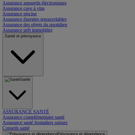
Assurance appareils électroniques
Assurance cave à vins
Assurance piscine
Assurance énergies renouvelables
Assurance des objets du quotidien
Assurance prêt immobilier
Santé et prévoyance
Santé
ASSURANCE SANTÉ
Assurance complémentaire santé
Assurance santé frontaliers suisses
Conseils santé
Prévoyance et dépendance