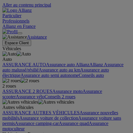
Aller au contenu principal
Particulier
Professionnels
Allianz en France
Assistance
Espace Client
Véhicules
Auto
ASSURANCE AUTO
Assurance auto Allianz
Allianz Assurance
auto malussé/résilié
Assurance auto au km
Assurance auto
électrique
Assurance auto semi autonome
Conseils auto
2 roues
ASSURANCE 2 ROUES
Assurance moto
Assurance
scooter
Assurance vélo
Conseils 2 roues
Autres véhicules
ASSURANCE AUTRES VÉHICULES
Assurance nouvelles
mobilités
Assurance voiture de collection
Assurance voiture sans
permis
Assurance camping-car
Assurance quad
Assurance
motoculteur