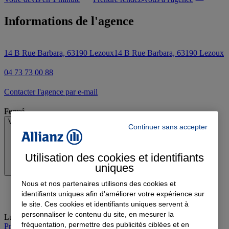
Informations de l'agence
14 B Rue Barbara, 63190 Lezoux
14 B Rue Barbara, 63190 Lezoux
04 73 73 00 88
Contacter l'agence par e-mail
Fermé
Voir les horaires
Continuer sans accepter
Utilisation des cookies et identifiants
uniques
Nous et nos partenaires utilisons des cookies et
identifiants uniques afin d'améliorer votre expérience sur
le site. Ces cookies et identifiants uniques servent à
personnaliser le contenu du site, en mesurer la
Lundi
:
Fermé
fréquentation, permettre des publicités ciblées et en
Prendre rendez-vous à l'agence