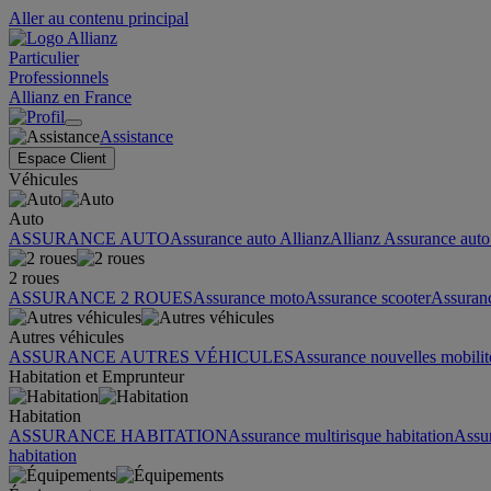
Aller au contenu principal
Particulier
Professionnels
Allianz en France
Assistance
Espace Client
Véhicules
Auto
ASSURANCE AUTO
Assurance auto Allianz
Allianz Assurance auto 
2 roues
ASSURANCE 2 ROUES
Assurance moto
Assurance scooter
Assuran
Autres véhicules
ASSURANCE AUTRES VÉHICULES
Assurance nouvelles mobilit
Habitation et Emprunteur
Habitation
ASSURANCE HABITATION
Assurance multirisque habitation
Assu
habitation