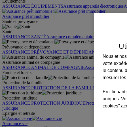
Équipements
ASSURANCE ÉQUIPEMENTS
Assurance appareils électroniques
A
Assurance prêt immobilier
Santé et prévoyance
Santé
ASSURANCE SANTÉ
Assurance complémentaire santé
Assurance sa
Ut
Prévoyance et dépendance
ASSURANCE PRÉVOYANCE ET DÉPENDANCE
Assurance pr
Nous et nos 
Assurance animal de compagnie
votre expéri
ASSURANCE ANIMAL DE COMPAGNIE
Assurance chien
Assura
le contenu d
Famille et loisirs
mesurer les
Protection de la famille
ASSURANCE PROTECTION DE LA FAMILLE
Garantie des accid
En cliquant 
Protection juridique
uniques. Vou
ASSURANCE PROTECTION JURIDIQUE
Protection juridique par
cookies" ac
juridique
Epargne et retraite
Assurance vie