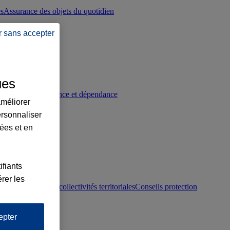
es
Assurance des objets du quotidien
r sans accepter
ues
p
Conseils prévoyance et dépendance
améliorer
ersonnaliser
lées et en
ifiants
rer les
otection juridique collectivités territoriales
Conseils protection
epter