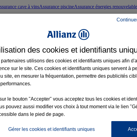
ssurance cave à vins
Assurance piscine
Assurance énergies renouvelabl
Continue
nté frontaliers suisses
Conseils santé
ilisation des cookies et identifiants uniq
évoyance
Assurance dépendance
Assurance obsèques
Assurance handica
partenaires utilisons des cookies et identifiants uniques afin d'
ence sur le site. Ces cookies et identifiants uniques servent à p
nce chat
Conseils animal de compagnie
u site, en mesurer la fréquentation, permettre des publicités cib
 performances.
ents de la vie
Assurance scolaire
Assurance Loisirs
Conseils famille
sur le bouton "Accepter" vous acceptez tous les cookies et ident
s pouvez aussi modifier vos choix à tout moment via le lien "Gé
ticuliers
Protection juridique immobilière
Protection juridique courtiers
Pr
cessible dans le pied de page.
Gérer les cookies et identifiants uniques
Acc