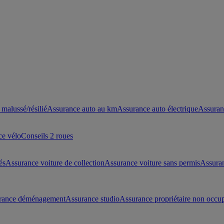
malussé/résilié
Assurance auto au km
Assurance auto électrique
Assuran
ce vélo
Conseils 2 roues
és
Assurance voiture de collection
Assurance voiture sans permis
Assura
rance déménagement
Assurance studio
Assurance propriétaire non occu