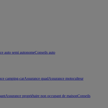
ce auto semi autonome
Conseils auto
nce camping-car
Assurance quad
Assurance motoculteur
pant
Assurance propriétaire non occupant de maison
Conseils