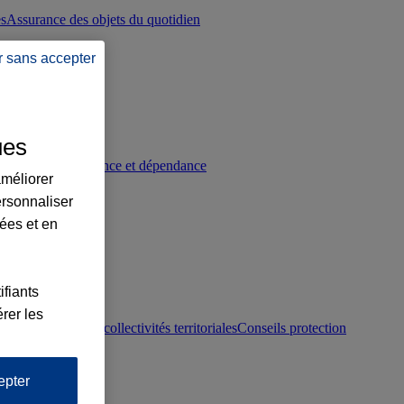
es
Assurance des objets du quotidien
r sans accepter
ues
p
Conseils prévoyance et dépendance
améliorer
ersonnaliser
lées et en
ifiants
rer les
otection juridique collectivités territoriales
Conseils protection
epter