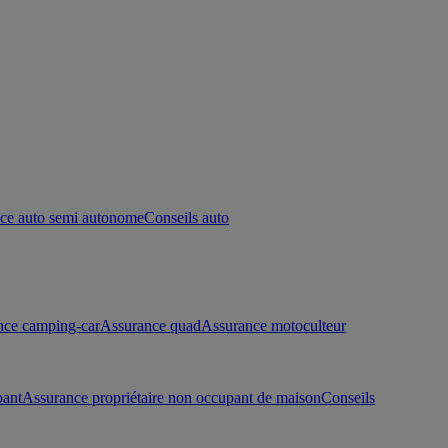
ce auto semi autonome
Conseils auto
nce camping-car
Assurance quad
Assurance motoculteur
pant
Assurance propriétaire non occupant de maison
Conseils