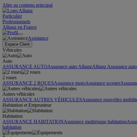
Aller au contenu principal
Particulier
Professionnels
Allianz en France
Assistance
Espace Client
Véhicules
Auto
ASSURANCE AUTO
Assurance auto Allianz
Allianz Assurance auto 
2 roues
ASSURANCE 2 ROUES
Assurance moto
Assurance scooter
Assuran
Autres véhicules
ASSURANCE AUTRES VÉHICULES
Assurance nouvelles mobilit
Habitation et Emprunteur
Habitation
ASSURANCE HABITATION
Assurance multirisque habitation
Assu
habitation