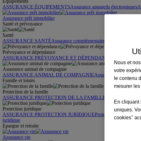
Équipements
ASSURANCE ÉQUIPEMENTS
Assurance appareils électroniques
A
Assurance prêt immobilier
Santé et prévoyance
Santé
ASSURANCE SANTÉ
Assurance complémentaire santé
Assurance sa
Ut
Prévoyance et dépendance
ASSURANCE PRÉVOYANCE ET DÉPENDANCE
Assurance pr
Nous et nos 
Assurance animal de compagnie
votre expéri
ASSURANCE ANIMAL DE COMPAGNIE
Assurance chien
Assura
le contenu d
Famille et loisirs
mesurer les
Protection de la famille
ASSURANCE PROTECTION DE LA FAMILLE
Garantie des accid
En cliquant 
Protection juridique
uniques. Vou
ASSURANCE PROTECTION JURIDIQUE
Protection juridique par
cookies" ac
juridique
Epargne et retraite
Assurance vie