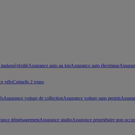
malussé/résilié
Assurance auto au km
Assurance auto électrique
Assuran
ce vélo
Conseils 2 roues
és
Assurance voiture de collection
Assurance voiture sans permis
Assura
rance déménagement
Assurance studio
Assurance propriétaire non occu