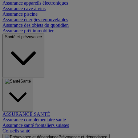
Assurance appareils électroniques
Assurance cave à vins
Assurance piscine
Assurance énergies renouvelables
Assurance des objets du quotidien
Assurance prêt immobilier
Santé et prévoyance
Santé
ASSURANCE SANTÉ
Assurance complémentaire santé
Assurance santé frontaliers suisses
Conseils santé
Prévoyance et dépendance