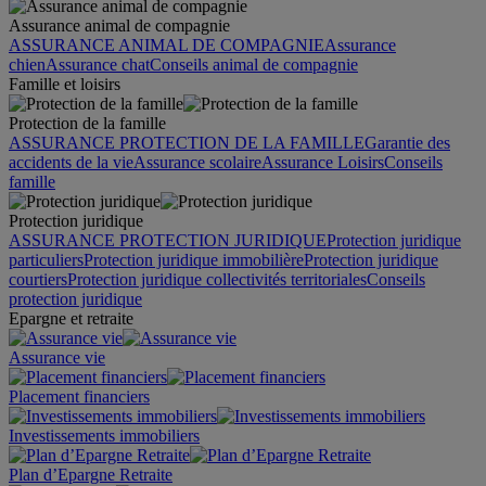
Assurance animal de compagnie
ASSURANCE ANIMAL DE COMPAGNIE
Assurance
chien
Assurance chat
Conseils animal de compagnie
Famille et loisirs
Protection de la famille
ASSURANCE PROTECTION DE LA FAMILLE
Garantie des
accidents de la vie
Assurance scolaire
Assurance Loisirs
Conseils
famille
Protection juridique
ASSURANCE PROTECTION JURIDIQUE
Protection juridique
particuliers
Protection juridique immobilière
Protection juridique
courtiers
Protection juridique collectivités territoriales
Conseils
protection juridique
Epargne et retraite
Assurance vie
Placement financiers
Investissements immobiliers
Plan d’Epargne Retraite