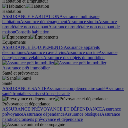
Habitation et Emprunteur
Habitation
ASSURANCE HABITATION
Assurance multirisque
habitation
Assurance déménagement
Assurance studio
Assurance
propriétaire non occupant
Assurance propriétaire non occupant de
maison
Conseils habitation
Équipements
ASSURANCE ÉQUIPEMENTS
Assurance appareils
électroniques
Assurance cave à vins
Assurance piscine
Assurance
énergies renouvelables
Assurance des objets du quotidien
Assurance prêt immobilier
Santé et prévoyance
Santé
ASSURANCE SANTÉ
Assurance complémentaire santé
Assurance
santé frontaliers suisses
Conseils santé
Prévoyance et dépendance
ASSURANCE PRÉVOYANCE ET DÉPENDANCE
Assurance
prévoyance
Assurance dépendance
Assurance obsèques
Assurance
handicap
Conseils prévoyance et dépendance