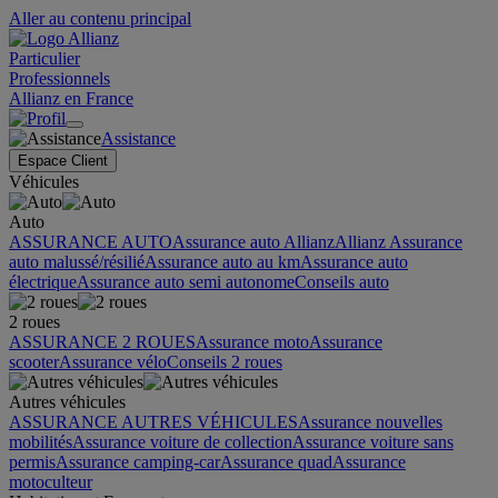
Aller au contenu principal
Particulier
Professionnels
Allianz en France
Assistance
Espace Client
Véhicules
Auto
ASSURANCE AUTO
Assurance auto Allianz
Allianz Assurance
auto malussé/résilié
Assurance auto au km
Assurance auto
électrique
Assurance auto semi autonome
Conseils auto
2 roues
ASSURANCE 2 ROUES
Assurance moto
Assurance
scooter
Assurance vélo
Conseils 2 roues
Autres véhicules
ASSURANCE AUTRES VÉHICULES
Assurance nouvelles
mobilités
Assurance voiture de collection
Assurance voiture sans
permis
Assurance camping-car
Assurance quad
Assurance
motoculteur