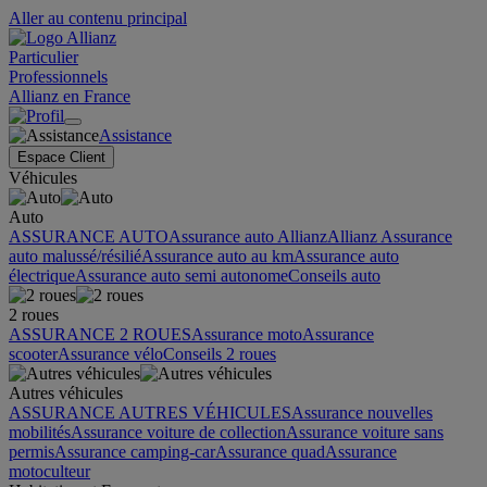
Aller au contenu principal
Particulier
Professionnels
Allianz en France
Assistance
Espace Client
Véhicules
Auto
ASSURANCE AUTO
Assurance auto Allianz
Allianz Assurance
auto malussé/résilié
Assurance auto au km
Assurance auto
électrique
Assurance auto semi autonome
Conseils auto
2 roues
ASSURANCE 2 ROUES
Assurance moto
Assurance
scooter
Assurance vélo
Conseils 2 roues
Autres véhicules
ASSURANCE AUTRES VÉHICULES
Assurance nouvelles
mobilités
Assurance voiture de collection
Assurance voiture sans
permis
Assurance camping-car
Assurance quad
Assurance
motoculteur