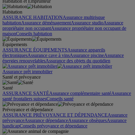
Habitation et Emprunteur
Habitation
ASSURANCE HABITATION
Assurance multirisque
habitation
Assurance déménagement
Assurance studio
Assurance
propriétaire non occupant
Assurance propriétaire non occupant de
maison
Conseils habitation
Équipements
ASSURANCE ÉQUIPEMENTS
Assurance appareils
électroniques
Assurance cave à vins
Assurance piscine
Assurance
énergies renouvelables
Assurance des objets du quotidien
Assurance prêt immobilier
Santé et prévoyance
Santé
ASSURANCE SANTÉ
Assurance complémentaire santé
Assurance
santé frontaliers suisses
Conseils santé
Prévoyance et dépendance
ASSURANCE PRÉVOYANCE ET DÉPENDANCE
Assurance
prévoyance
Assurance dépendance
Assurance obsèques
Assurance
handicap
Conseils prévoyance et dépendance