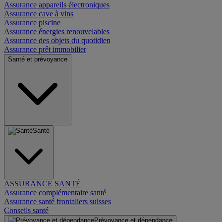
Assurance appareils électroniques
Assurance cave à vins
Assurance piscine
Assurance énergies renouvelables
Assurance des objets du quotidien
Assurance prêt immobilier
Santé et prévoyance
Santé
ASSURANCE SANTÉ
Assurance complémentaire santé
Assurance santé frontaliers suisses
Conseils santé
Prévoyance et dépendance