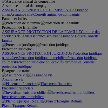
Assurance animal de compagnie
ASSURANCE ANIMAL DE COMPAGNIE
Assurance
chien
Assurance chat
Conseils animal de compagnie
Famille et loisirs
Protection de la famille
ASSURANCE PROTECTION DE LA FAMILLE
Garantie des
accidents de la vie
Assurance scolaire
Assurance Loisirs
Conseils
famille
Protection juridique
ASSURANCE PROTECTION JURIDIQUE
Protection juridique
particuliers
Protection juridique immobilière
Protection juridique
courtiers
Protection juridique collectivités territoriales
Conseils
protection juridique
Epargne et retraite
Assurance vie
Placement financiers
Investissements immobiliers
Plan d’Epargne Retraite