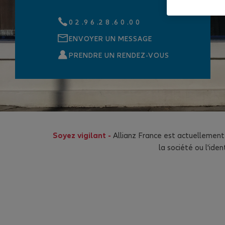
0 2 .9 6 .2 8 .6 0 .0 0
ENVOYER UN MESSAGE
PRENDRE UN RENDEZ-VOUS
Soyez vigilant -
Allianz France est actuellement
la société ou l'id