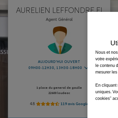
AURELIEN LEFFONDRE EI
Agent Général
Ut
Nous et nos 
votre expéri
AUJOURD'HUI OUVERT
le contenu d
09H00-12H30, 13H30-18H00
mesurer les
En cliquant 
1 place du general de gaulle
uniques. Vou
22600 loudeac
cookies" ac
4.8
119 avis Google