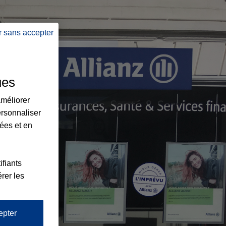
r sans accepter
ues
améliorer
ersonnaliser
lées et en
ifiants
rer les
epter