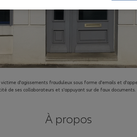
 victime d'agissements frauduleux sous forme d'emails et d'app
entité de ses collaborateurs et s'appuyant sur de faux documents.
À propos