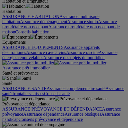
Habitation et Emprunteur
Habitation
ASSURANCE HABITATION
Assurance multirisque
habitation
Assurance déménagement
Assurance studio
Assurance
propriétaire non occupant
Assurance propriétaire non occupant de
maison
Conseils habitation
Équipements
ASSURANCE ÉQUIPEMENTS
Assurance appareils
électroniques
Assurance cave à vins
Assurance piscine
Assurance
énergies renouvelables
Assurance des objets du quotidien
Assurance prêt immobilier
Santé et prévoyance
Santé
ASSURANCE SANTÉ
Assurance complémentaire santé
Assurance
santé frontaliers suisses
Conseils santé
Prévoyance et dépendance
ASSURANCE PRÉVOYANCE ET DÉPENDANCE
Assurance
prévoyance
Assurance dépendance
Assurance obsèques
Assurance
handicap
Conseils prévoyance et dépendance