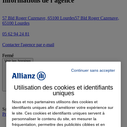
Informations de l'agence
57 Bld Roger Cazenave, 65100 Lourdes
57 Bld Roger Cazenave,
65100 Lourdes
05 62 94 24 81
Contacter l'agence par e-mail
Fermé
Voir les horaires
Continuer sans accepter
Utilisation des cookies et identifiants
uniques
Nous et nos partenaires utilisons des cookies et
identifiants uniques afin d'améliorer votre expérience sur
Samedi
:
Fermé
le site. Ces cookies et identifiants uniques servent à
Prendre rendez-vous à l'agence
personnaliser le contenu du site, en mesurer la
fréquentation, permettre des publicités ciblées et en