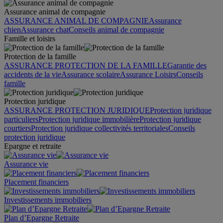
Assurance animal de compagnie
ASSURANCE ANIMAL DE COMPAGNIE
Assurance
chien
Assurance chat
Conseils animal de compagnie
Famille et loisirs
Protection de la famille
ASSURANCE PROTECTION DE LA FAMILLE
Garantie des
accidents de la vie
Assurance scolaire
Assurance Loisirs
Conseils
famille
Protection juridique
ASSURANCE PROTECTION JURIDIQUE
Protection juridique
particuliers
Protection juridique immobilière
Protection juridique
courtiers
Protection juridique collectivités territoriales
Conseils
protection juridique
Epargne et retraite
Assurance vie
Placement financiers
Investissements immobiliers
Plan d’Epargne Retraite