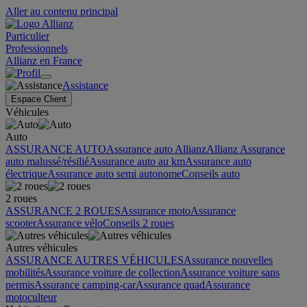
Aller au contenu principal
Particulier
Professionnels
Allianz en France
Assistance
Espace Client
Véhicules
Auto
ASSURANCE AUTO
Assurance auto Allianz
Allianz Assurance
auto malussé/résilié
Assurance auto au km
Assurance auto
électrique
Assurance auto semi autonome
Conseils auto
2 roues
ASSURANCE 2 ROUES
Assurance moto
Assurance
scooter
Assurance vélo
Conseils 2 roues
Autres véhicules
ASSURANCE AUTRES VÉHICULES
Assurance nouvelles
mobilités
Assurance voiture de collection
Assurance voiture sans
permis
Assurance camping-car
Assurance quad
Assurance
motoculteur