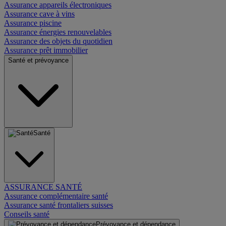
Assurance appareils électroniques
Assurance cave à vins
Assurance piscine
Assurance énergies renouvelables
Assurance des objets du quotidien
Assurance prêt immobilier
Santé et prévoyance
Santé
ASSURANCE SANTÉ
Assurance complémentaire santé
Assurance santé frontaliers suisses
Conseils santé
Prévoyance et dépendance