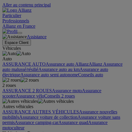
Aller au contenu principal
Particulier
Professionnels
Allianz en France
Assistance
Espace Client
Véhicules
Auto
ASSURANCE AUTO
Assurance auto Allianz
Allianz Assurance
auto malussé/résilié
Assurance auto au km
Assurance auto
électrique
Assurance auto semi autonome
Conseils auto
2 roues
ASSURANCE 2 ROUES
Assurance moto
Assurance
scooter
Assurance vélo
Conseils 2 roues
Autres véhicules
ASSURANCE AUTRES VÉHICULES
Assurance nouvelles
mobilités
Assurance voiture de collection
Assurance voiture sans
permis
Assurance camping-car
Assurance quad
Assurance
motoculteur