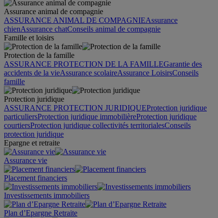
Assurance animal de compagnie
ASSURANCE ANIMAL DE COMPAGNIE
Assurance
chien
Assurance chat
Conseils animal de compagnie
Famille et loisirs
Protection de la famille
ASSURANCE PROTECTION DE LA FAMILLE
Garantie des
accidents de la vie
Assurance scolaire
Assurance Loisirs
Conseils
famille
Protection juridique
ASSURANCE PROTECTION JURIDIQUE
Protection juridique
particuliers
Protection juridique immobilière
Protection juridique
courtiers
Protection juridique collectivités territoriales
Conseils
protection juridique
Epargne et retraite
Assurance vie
Placement financiers
Investissements immobiliers
Plan d’Epargne Retraite