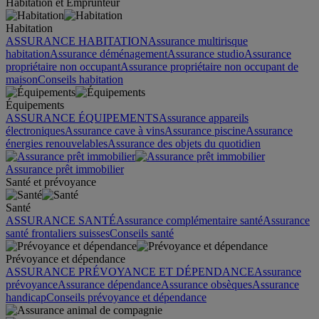
Habitation et Emprunteur
Habitation
ASSURANCE HABITATION
Assurance multirisque
habitation
Assurance déménagement
Assurance studio
Assurance
propriétaire non occupant
Assurance propriétaire non occupant de
maison
Conseils habitation
Équipements
ASSURANCE ÉQUIPEMENTS
Assurance appareils
électroniques
Assurance cave à vins
Assurance piscine
Assurance
énergies renouvelables
Assurance des objets du quotidien
Assurance prêt immobilier
Santé et prévoyance
Santé
ASSURANCE SANTÉ
Assurance complémentaire santé
Assurance
santé frontaliers suisses
Conseils santé
Prévoyance et dépendance
ASSURANCE PRÉVOYANCE ET DÉPENDANCE
Assurance
prévoyance
Assurance dépendance
Assurance obsèques
Assurance
handicap
Conseils prévoyance et dépendance