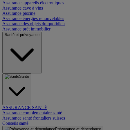
Assurance appareils électroniques
Assurance cave à vins
Assurance piscine
Assurance énergies renouvelables
Assurance des objets du quotidien
Assurance prêt immobilier
Santé et prévoyance
Santé
ASSURANCE SANTÉ
Assurance complémentaire santé
Assurance santé frontaliers suisses
Conseils santé
Prévoyance et dépendance