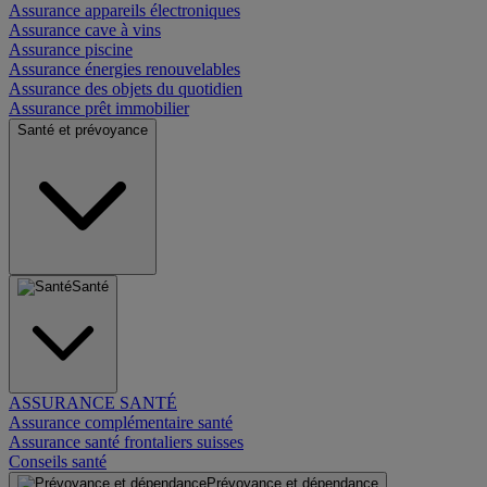
Assurance appareils électroniques
Assurance cave à vins
Assurance piscine
Assurance énergies renouvelables
Assurance des objets du quotidien
Assurance prêt immobilier
Santé et prévoyance
Santé
ASSURANCE SANTÉ
Assurance complémentaire santé
Assurance santé frontaliers suisses
Conseils santé
Prévoyance et dépendance