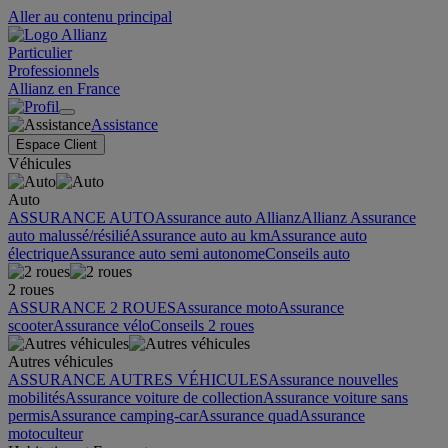
Aller au contenu principal
Particulier
Professionnels
Allianz en France
Assistance
Espace Client
Véhicules
Auto
ASSURANCE AUTO
Assurance auto Allianz
Allianz Assurance
auto malussé/résilié
Assurance auto au km
Assurance auto
électrique
Assurance auto semi autonome
Conseils auto
2 roues
ASSURANCE 2 ROUES
Assurance moto
Assurance
scooter
Assurance vélo
Conseils 2 roues
Autres véhicules
ASSURANCE AUTRES VÉHICULES
Assurance nouvelles
mobilités
Assurance voiture de collection
Assurance voiture sans
permis
Assurance camping-car
Assurance quad
Assurance
motoculteur