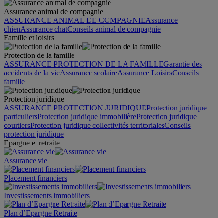
Assurance animal de compagnie
ASSURANCE ANIMAL DE COMPAGNIE
Assurance
chien
Assurance chat
Conseils animal de compagnie
Famille et loisirs
Protection de la famille
ASSURANCE PROTECTION DE LA FAMILLE
Garantie des
accidents de la vie
Assurance scolaire
Assurance Loisirs
Conseils
famille
Protection juridique
ASSURANCE PROTECTION JURIDIQUE
Protection juridique
particuliers
Protection juridique immobilière
Protection juridique
courtiers
Protection juridique collectivités territoriales
Conseils
protection juridique
Epargne et retraite
Assurance vie
Placement financiers
Investissements immobiliers
Plan d’Epargne Retraite