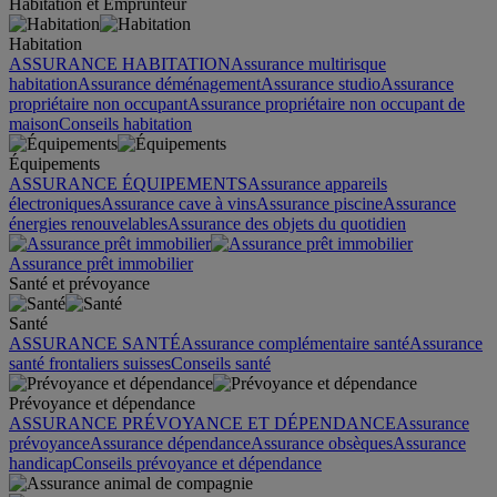
Habitation et Emprunteur
Habitation
ASSURANCE HABITATION
Assurance multirisque
habitation
Assurance déménagement
Assurance studio
Assurance
propriétaire non occupant
Assurance propriétaire non occupant de
maison
Conseils habitation
Équipements
ASSURANCE ÉQUIPEMENTS
Assurance appareils
électroniques
Assurance cave à vins
Assurance piscine
Assurance
énergies renouvelables
Assurance des objets du quotidien
Assurance prêt immobilier
Santé et prévoyance
Santé
ASSURANCE SANTÉ
Assurance complémentaire santé
Assurance
santé frontaliers suisses
Conseils santé
Prévoyance et dépendance
ASSURANCE PRÉVOYANCE ET DÉPENDANCE
Assurance
prévoyance
Assurance dépendance
Assurance obsèques
Assurance
handicap
Conseils prévoyance et dépendance