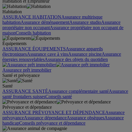
Habitation et Emprunteur
Habitation
ASSURANCE HABITATION
Assurance multirisque
habitation
Assurance déménagement
Assurance studio
Assurance
propriétaire non occupant
Assurance propriétaire non occupant de
maison
Conseils habitation
Équipements
ASSURANCE ÉQUIPEMENTS
Assurance appareils
électroniques
Assurance cave à vins
Assurance piscine
Assurance
énergies renouvelables
Assurance des objets du quotidien
Assurance prêt immobilier
Santé et prévoyance
Santé
ASSURANCE SANTÉ
Assurance complémentaire santé
Assurance
santé frontaliers suisses
Conseils santé
Prévoyance et dépendance
ASSURANCE PRÉVOYANCE ET DÉPENDANCE
Assurance
prévoyance
Assurance dépendance
Assurance obsèques
Assurance
handicap
Conseils prévoyance et dépendance