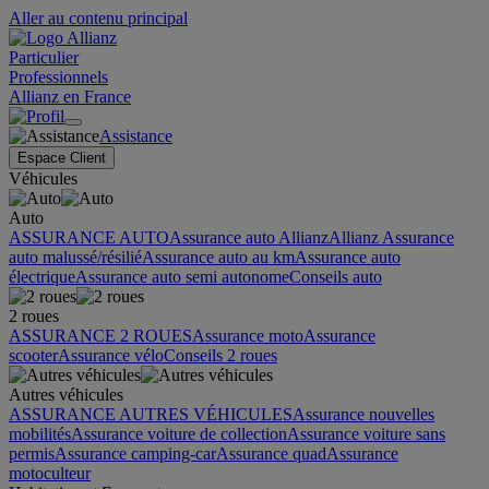
Aller au contenu principal
Particulier
Professionnels
Allianz en France
Assistance
Espace Client
Véhicules
Auto
ASSURANCE AUTO
Assurance auto Allianz
Allianz Assurance
auto malussé/résilié
Assurance auto au km
Assurance auto
électrique
Assurance auto semi autonome
Conseils auto
2 roues
ASSURANCE 2 ROUES
Assurance moto
Assurance
scooter
Assurance vélo
Conseils 2 roues
Autres véhicules
ASSURANCE AUTRES VÉHICULES
Assurance nouvelles
mobilités
Assurance voiture de collection
Assurance voiture sans
permis
Assurance camping-car
Assurance quad
Assurance
motoculteur