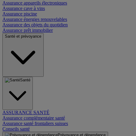
Assurance appareils électroniques
Assurance cave à vins
Assurance piscine
Assurance énergies renouvelables
Assurance des objets du quotidien
Assurance prêt immobilier
Santé et prévoyance
Santé
ASSURANCE SANTÉ
Assurance complémentaire santé
Assurance santé frontaliers suisses
Conseils santé
Prévoyance et dépendance