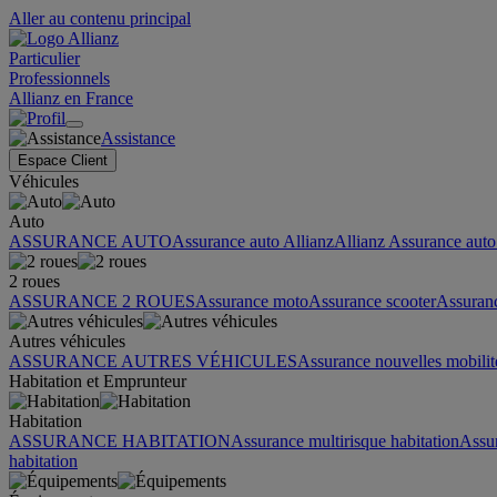
Aller au contenu principal
Particulier
Professionnels
Allianz en France
Assistance
Espace Client
Véhicules
Auto
ASSURANCE AUTO
Assurance auto Allianz
Allianz Assurance auto 
2 roues
ASSURANCE 2 ROUES
Assurance moto
Assurance scooter
Assuran
Autres véhicules
ASSURANCE AUTRES VÉHICULES
Assurance nouvelles mobilit
Habitation et Emprunteur
Habitation
ASSURANCE HABITATION
Assurance multirisque habitation
Assu
habitation