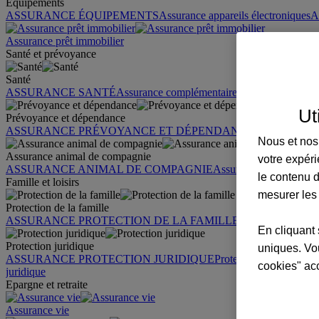
Équipements
ASSURANCE ÉQUIPEMENTS
Assurance appareils électroniques
A
Assurance prêt immobilier
Santé et prévoyance
Santé
ASSURANCE SANTÉ
Assurance complémentaire santé
Assurance sa
Ut
Prévoyance et dépendance
ASSURANCE PRÉVOYANCE ET DÉPENDANCE
Assurance pr
Nous et nos 
Assurance animal de compagnie
votre expéri
ASSURANCE ANIMAL DE COMPAGNIE
Assurance chien
Assura
le contenu d
Famille et loisirs
mesurer les
Protection de la famille
ASSURANCE PROTECTION DE LA FAMILLE
Garantie des accid
En cliquant 
Protection juridique
uniques. Vou
ASSURANCE PROTECTION JURIDIQUE
Protection juridique par
cookies" ac
juridique
Epargne et retraite
Assurance vie