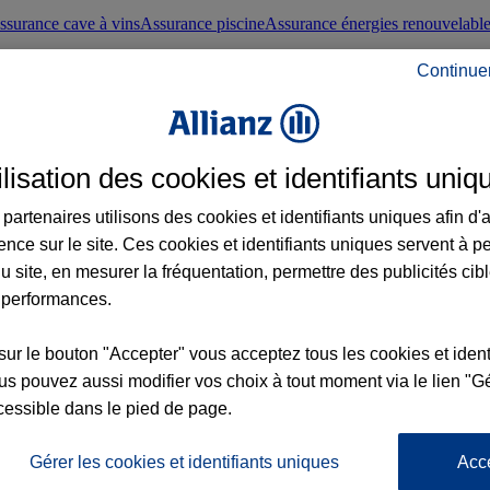
ssurance cave à vins
Assurance piscine
Assurance énergies renouvelabl
Continue
nté frontaliers suisses
Conseils santé
ilisation des cookies et identifiants uniq
évoyance
Assurance dépendance
Assurance obsèques
Assurance handica
partenaires utilisons des cookies et identifiants uniques afin d'
ence sur le site. Ces cookies et identifiants uniques servent à p
nce chat
Conseils animal de compagnie
u site, en mesurer la fréquentation, permettre des publicités cib
 performances.
ents de la vie
Assurance scolaire
Assurance Loisirs
Conseils famille
sur le bouton "Accepter" vous acceptez tous les cookies et ident
s pouvez aussi modifier vos choix à tout moment via le lien "Gé
ticuliers
Protection juridique immobilière
Protection juridique courtiers
Pr
cessible dans le pied de page.
Gérer les cookies et identifiants uniques
Acc