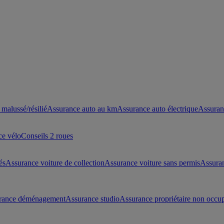
malussé/résilié
Assurance auto au km
Assurance auto électrique
Assuran
ce vélo
Conseils 2 roues
és
Assurance voiture de collection
Assurance voiture sans permis
Assura
rance déménagement
Assurance studio
Assurance propriétaire non occu