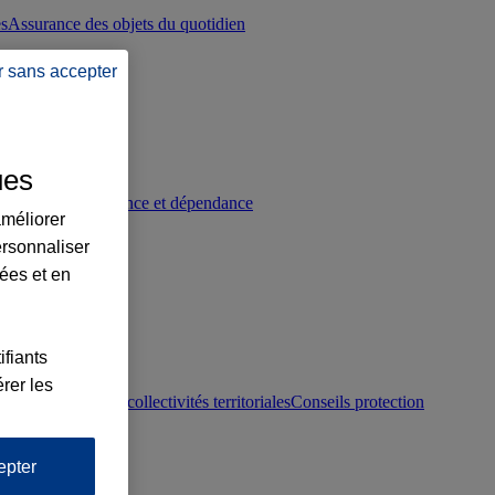
es
Assurance des objets du quotidien
r sans accepter
ues
p
Conseils prévoyance et dépendance
améliorer
ersonnaliser
lées et en
ifiants
rer les
otection juridique collectivités territoriales
Conseils protection
epter