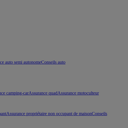
ce auto semi autonome
Conseils auto
nce camping-car
Assurance quad
Assurance motoculteur
pant
Assurance propriétaire non occupant de maison
Conseils