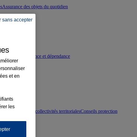
es
Assurance des objets du quotidien
r sans accepter
ues
p
Conseils prévoyance et dépendance
améliorer
ersonnaliser
lées et en
ifiants
rer les
otection juridique collectivités territoriales
Conseils protection
epter