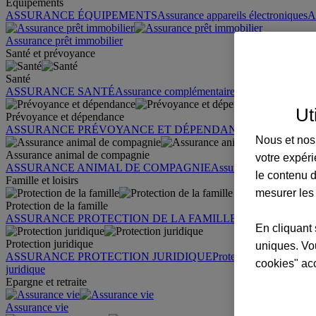
Équipements
ASSURANCE ÉQUIPEMENTS
Assurance appareils électroniques
A
Assurance prêt immobilier
Santé et prévoyance
Santé
ASSURANCE SANTÉ
Assurance complémentaire santé
Assurance sa
Ut
Prévoyance et dépendance
ASSURANCE PRÉVOYANCE ET DÉPENDANCE
Assurance pr
Nous et nos 
Assurance animal de compagnie
votre expéri
ASSURANCE ANIMAL DE COMPAGNIE
Assurance chien
Assura
le contenu d
Famille et loisirs
mesurer les
Protection de la famille
ASSURANCE PROTECTION DE LA FAMILLE
Garantie des accid
En cliquant 
Protection juridique
uniques. Vou
ASSURANCE PROTECTION JURIDIQUE
Protection juridique par
cookies" ac
juridique
Epargne et retraite
Assurance vie