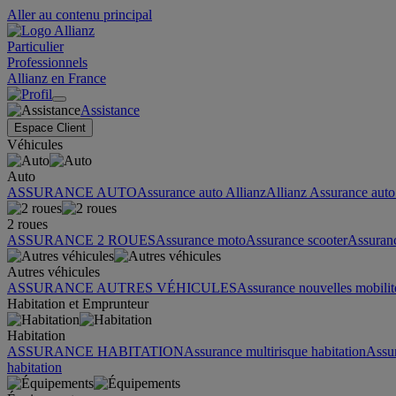
Aller au contenu principal
Particulier
Professionnels
Allianz en France
Assistance
Espace Client
Véhicules
Auto
ASSURANCE AUTO
Assurance auto Allianz
Allianz Assurance auto 
2 roues
ASSURANCE 2 ROUES
Assurance moto
Assurance scooter
Assuran
Autres véhicules
ASSURANCE AUTRES VÉHICULES
Assurance nouvelles mobilit
Habitation et Emprunteur
Habitation
ASSURANCE HABITATION
Assurance multirisque habitation
Assu
habitation