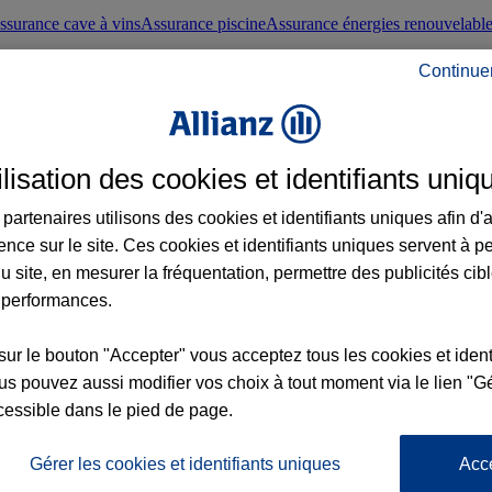
ssurance cave à vins
Assurance piscine
Assurance énergies renouvelabl
Continue
nté frontaliers suisses
Conseils santé
ilisation des cookies et identifiants uniq
évoyance
Assurance dépendance
Assurance obsèques
Assurance handica
partenaires utilisons des cookies et identifiants uniques afin d'
ence sur le site. Ces cookies et identifiants uniques servent à p
nce chat
Conseils animal de compagnie
u site, en mesurer la fréquentation, permettre des publicités cib
 performances.
ents de la vie
Assurance scolaire
Assurance Loisirs
Conseils famille
sur le bouton "Accepter" vous acceptez tous les cookies et ident
s pouvez aussi modifier vos choix à tout moment via le lien "Gé
ticuliers
Protection juridique immobilière
Protection juridique courtiers
Pr
cessible dans le pied de page.
Gérer les cookies et identifiants uniques
Acc