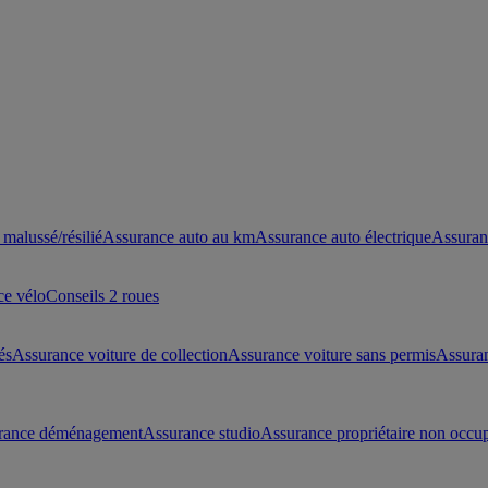
malussé/résilié
Assurance auto au km
Assurance auto électrique
Assuran
ce vélo
Conseils 2 roues
és
Assurance voiture de collection
Assurance voiture sans permis
Assura
rance déménagement
Assurance studio
Assurance propriétaire non occu