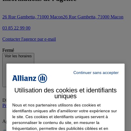
26 Rue Gambetta, 71000 Macon
26 Rue Gambetta, 71000 Macon
03 85 22 99 00
Contacter l'agence par e-mail
Fermé
Voir les horaires
Continuer sans accepter
Utilisation des cookies et identifiants
uniques
Dimanche
:
Fermé
Nous et nos partenaires utilisons des cookies et
Prendre rendez-vous à l'agence et en vidéo
identifiants uniques afin d'améliorer votre expérience sur
le site. Ces cookies et identifiants uniques servent à
Agence évaluée RSE par l'AFNOR
personnaliser le contenu du site, en mesurer la
fréquentation, permettre des publicités ciblées et en