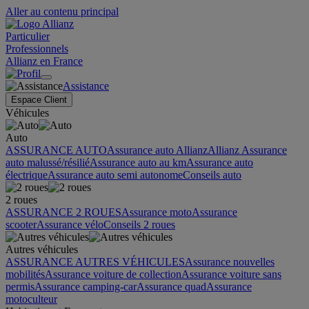
Aller au contenu principal
Particulier
Professionnels
Allianz en France
Assistance
Espace Client
Véhicules
Auto
ASSURANCE AUTO
Assurance auto Allianz
Allianz Assurance
auto malussé/résilié
Assurance auto au km
Assurance auto
électrique
Assurance auto semi autonome
Conseils auto
2 roues
ASSURANCE 2 ROUES
Assurance moto
Assurance
scooter
Assurance vélo
Conseils 2 roues
Autres véhicules
ASSURANCE AUTRES VÉHICULES
Assurance nouvelles
mobilités
Assurance voiture de collection
Assurance voiture sans
permis
Assurance camping-car
Assurance quad
Assurance
motoculteur