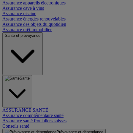
Assurance appareils électroniques
Assurance cave à vins
Assurance piscine
Assurance énergies renouvelables
Assurance des objets du quotidien
Assurance prêt immobilier
Santé et prévoyance
Santé
ASSURANCE SANTÉ
Assurance complémentaire santé
Assurance santé frontaliers suisses
Conseils santé
Prévoyance et dépendance