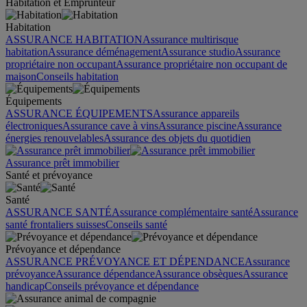
Habitation et Emprunteur
Habitation
ASSURANCE HABITATION
Assurance multirisque
habitation
Assurance déménagement
Assurance studio
Assurance
propriétaire non occupant
Assurance propriétaire non occupant de
maison
Conseils habitation
Équipements
ASSURANCE ÉQUIPEMENTS
Assurance appareils
électroniques
Assurance cave à vins
Assurance piscine
Assurance
énergies renouvelables
Assurance des objets du quotidien
Assurance prêt immobilier
Santé et prévoyance
Santé
ASSURANCE SANTÉ
Assurance complémentaire santé
Assurance
santé frontaliers suisses
Conseils santé
Prévoyance et dépendance
ASSURANCE PRÉVOYANCE ET DÉPENDANCE
Assurance
prévoyance
Assurance dépendance
Assurance obsèques
Assurance
handicap
Conseils prévoyance et dépendance