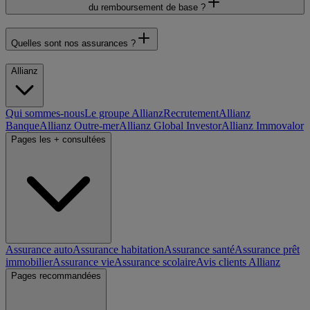
du remboursement de base ?
Quelles sont nos assurances ?
Allianz
Qui sommes-nous
Le groupe Allianz
Recrutement
Allianz
Banque
Allianz Outre-mer
Allianz Global Investor
Allianz Immovalor
Pages les + consultées
Assurance auto
Assurance habitation
Assurance santé
Assurance prêt
immobilier
Assurance vie
Assurance scolaire
Avis clients Allianz
Pages recommandées