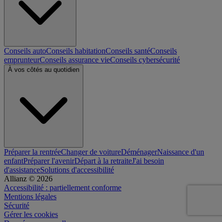
Conseils auto
Conseils habitation
Conseils santé
Conseils
emprunteur
Conseils assurance vie
Conseils cybersécurité
À vos côtés au quotidien
Préparer la rentrée
Changer de voiture
Déménager
Naissance d'un
enfant
Préparer l'avenir
Départ à la retraite
J'ai besoin
d'assistance
Solutions d'accessibilité
Allianz © 2026
Accessibilité : partiellement conforme
Mentions légales
Sécurité
Gérer les cookies