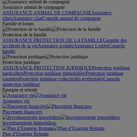
Assurance animal de compagnie
ASSURANCE ANIMAL DE COMPAGNIE
Assurance
chien
Assurance chat
Conseils animal de compagnie
Famille et loisirs
Protection de la famille
ASSURANCE PROTECTION DE LA FAMILLE
Garantie des
accidents de la vie
Assurance scolaire
Assurance Loisirs
Conseils
famille
Protection juridique
ASSURANCE PROTECTION JURIDIQUE
Protection juridique
particuliers
Protection juridique immobilière
Protection juridique
courtiers
Protection juridique collectivités territoriales
Conseils
protection juridique
Epargne et retraite
Assurance vie
Placement financiers
Investissements immobiliers
Plan d’Epargne Retraite