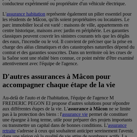
conducteur expérimenté ou propriétaire d'un véhicule électrique.
L'
assurance habitation
représente également un pilier essentiel pour
les résidents de Mâcon, qu'ils soient propriétaires ou locataires. Le
parc immobilier local est varié : maisons de ville, appartements en
centre historique, maisons avec jardin en périphérie. Les garanties
classiques peuvent couvrir les sinistres courants tels que les dégâts
des eaux, l'incendie ou le vol. Il convient de préciser que la prise en
charge des aléas climatiques et des catastrophes naturelles dépend du
contrat et des garanties souscrites. Dans un territoire où les crues de
la Saône sont une réalité bien connue, ce point mérite d'être examiné
attentivement avec l'équipe de l'agence.
D'autres assurances à Mâcon pour
accompagner chaque étape de la vie
Au-delà de l'auto et de l'habitation, l'équipe de l'agence M
FREDERIC PEGON EI propose d'autres solutions pour répondre
aux différentes étapes de la vie. L'
assurance à Mâcon
ne se limite
pas à la protection des biens : l'
assurance vie
permet de constituer
une épargne à long terme, utile pour préparer des projets importants
ou transmettre un capital dans de bonnes conditions. L'
assurance
retraite
s'adresse à ceux qui souhaitent anticiper sereinement l'avenir,
dans une région où la qualité de vie attire de nombreux actifs. La