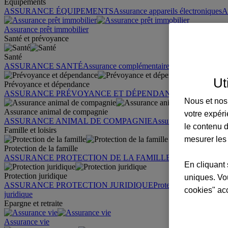
Équipements
ASSURANCE ÉQUIPEMENTS
Assurance appareils électroniques
A
Assurance prêt immobilier
Santé et prévoyance
Santé
ASSURANCE SANTÉ
Assurance complémentaire santé
Assurance sa
Ut
Prévoyance et dépendance
ASSURANCE PRÉVOYANCE ET DÉPENDANCE
Assurance pr
Nous et nos 
Assurance animal de compagnie
votre expéri
ASSURANCE ANIMAL DE COMPAGNIE
Assurance chien
Assura
le contenu d
Famille et loisirs
mesurer les
Protection de la famille
ASSURANCE PROTECTION DE LA FAMILLE
Garantie des accid
En cliquant 
Protection juridique
uniques. Vou
ASSURANCE PROTECTION JURIDIQUE
Protection juridique par
cookies" ac
juridique
Epargne et retraite
Assurance vie