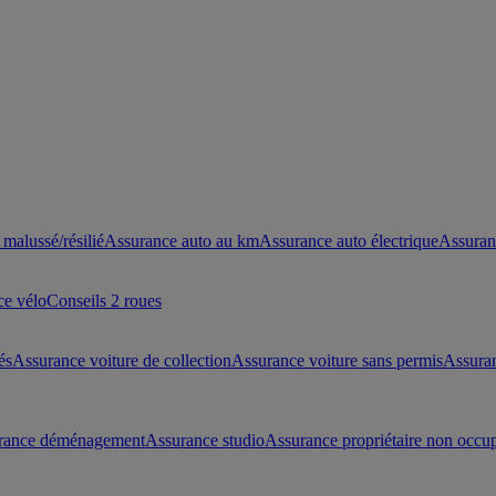
malussé/résilié
Assurance auto au km
Assurance auto électrique
Assuran
ce vélo
Conseils 2 roues
és
Assurance voiture de collection
Assurance voiture sans permis
Assura
rance déménagement
Assurance studio
Assurance propriétaire non occu