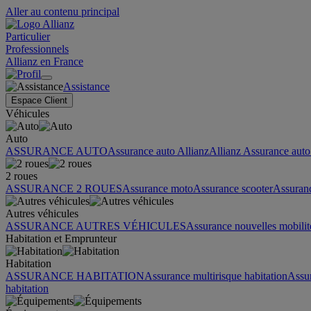
Aller au contenu principal
Particulier
Professionnels
Allianz en France
Assistance
Espace Client
Véhicules
Auto
ASSURANCE AUTO
Assurance auto Allianz
Allianz Assurance auto 
2 roues
ASSURANCE 2 ROUES
Assurance moto
Assurance scooter
Assuran
Autres véhicules
ASSURANCE AUTRES VÉHICULES
Assurance nouvelles mobilit
Habitation et Emprunteur
Habitation
ASSURANCE HABITATION
Assurance multirisque habitation
Assu
habitation