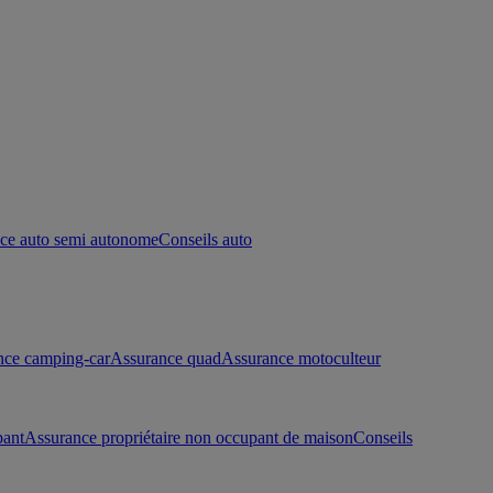
ce auto semi autonome
Conseils auto
nce camping-car
Assurance quad
Assurance motoculteur
pant
Assurance propriétaire non occupant de maison
Conseils