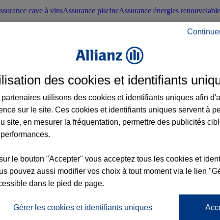
ssurance cave à vins
Assurance piscine
Assurance énergies renouvelabl
Continue
nté frontaliers suisses
Conseils santé
ilisation des cookies et identifiants uniq
évoyance
Assurance dépendance
Assurance obsèques
Assurance handica
partenaires utilisons des cookies et identifiants uniques afin d'
ence sur le site. Ces cookies et identifiants uniques servent à p
nce chat
Conseils animal de compagnie
u site, en mesurer la fréquentation, permettre des publicités cib
 performances.
ents de la vie
Assurance scolaire
Assurance Loisirs
Conseils famille
sur le bouton "Accepter" vous acceptez tous les cookies et ident
s pouvez aussi modifier vos choix à tout moment via le lien "Gé
ticuliers
Protection juridique immobilière
Protection juridique courtiers
Pr
cessible dans le pied de page.
Gérer les cookies et identifiants uniques
Acc