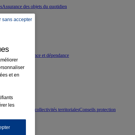
es
Assurance des objets du quotidien
r sans accepter
ues
p
Conseils prévoyance et dépendance
améliorer
ersonnaliser
lées et en
ifiants
rer les
otection juridique collectivités territoriales
Conseils protection
epter