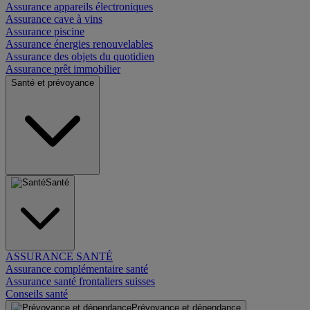
Assurance appareils électroniques
Assurance cave à vins
Assurance piscine
Assurance énergies renouvelables
Assurance des objets du quotidien
Assurance prêt immobilier
Santé et prévoyance
Santé
ASSURANCE SANTÉ
Assurance complémentaire santé
Assurance santé frontaliers suisses
Conseils santé
Prévoyance et dépendance