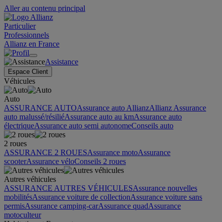
Aller au contenu principal
Particulier
Professionnels
Allianz en France
Assistance
Espace Client
Véhicules
Auto
ASSURANCE AUTO
Assurance auto Allianz
Allianz Assurance
auto malussé/résilié
Assurance auto au km
Assurance auto
électrique
Assurance auto semi autonome
Conseils auto
2 roues
ASSURANCE 2 ROUES
Assurance moto
Assurance
scooter
Assurance vélo
Conseils 2 roues
Autres véhicules
ASSURANCE AUTRES VÉHICULES
Assurance nouvelles
mobilités
Assurance voiture de collection
Assurance voiture sans
permis
Assurance camping-car
Assurance quad
Assurance
motoculteur