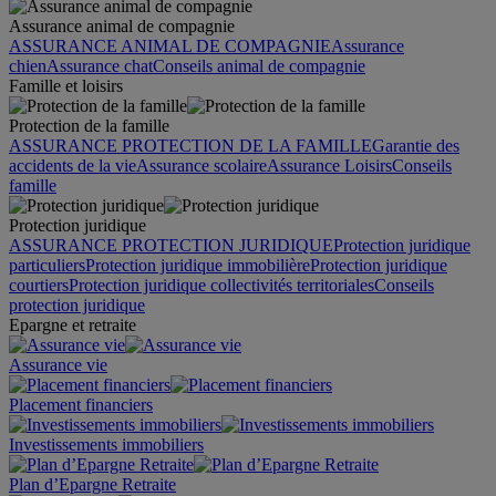
Assurance animal de compagnie
ASSURANCE ANIMAL DE COMPAGNIE
Assurance
chien
Assurance chat
Conseils animal de compagnie
Famille et loisirs
Protection de la famille
ASSURANCE PROTECTION DE LA FAMILLE
Garantie des
accidents de la vie
Assurance scolaire
Assurance Loisirs
Conseils
famille
Protection juridique
ASSURANCE PROTECTION JURIDIQUE
Protection juridique
particuliers
Protection juridique immobilière
Protection juridique
courtiers
Protection juridique collectivités territoriales
Conseils
protection juridique
Epargne et retraite
Assurance vie
Placement financiers
Investissements immobiliers
Plan d’Epargne Retraite