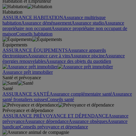
Habitation et Emprunteur
Habitation
ASSURANCE HABITATION
Assurance multirisque
habitation
Assurance déménagement
Assurance studio
Assurance
propriétaire non occupant
Assurance propriétaire non occupant de
maison
Conseils habitation
Équipements
ASSURANCE ÉQUIPEMENTS
Assurance appareils
électroniques
Assurance cave à vins
Assurance piscine
Assurance
énergies renouvelables
Assurance des objets du quotidien
Assurance prêt immobilier
Santé et prévoyance
Santé
ASSURANCE SANTÉ
Assurance complémentaire santé
Assurance
santé frontaliers suisses
Conseils santé
Prévoyance et dépendance
ASSURANCE PRÉVOYANCE ET DÉPENDANCE
Assurance
prévoyance
Assurance dépendance
Assurance obsèques
Assurance
handicap
Conseils prévoyance et dépendance