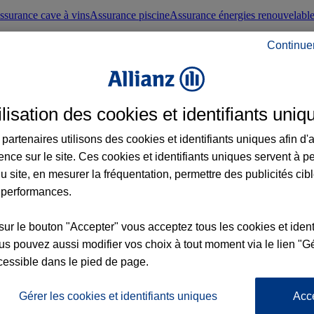
ssurance cave à vins
Assurance piscine
Assurance énergies renouvelabl
Continue
nté frontaliers suisses
Conseils santé
ilisation des cookies et identifiants uniq
évoyance
Assurance dépendance
Assurance obsèques
Assurance handica
partenaires utilisons des cookies et identifiants uniques afin d'
ence sur le site. Ces cookies et identifiants uniques servent à p
nce chat
Conseils animal de compagnie
u site, en mesurer la fréquentation, permettre des publicités cib
 performances.
ents de la vie
Assurance scolaire
Assurance Loisirs
Conseils famille
sur le bouton "Accepter" vous acceptez tous les cookies et ident
s pouvez aussi modifier vos choix à tout moment via le lien "Gé
ticuliers
Protection juridique immobilière
Protection juridique courtiers
Pr
cessible dans le pied de page.
Gérer les cookies et identifiants uniques
Acc