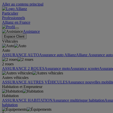
Aller au contenu principal
Particulier
Professionnels
Allianz en France
Assistance
Espace Client
Véhicules
Auto
ASSURANCE AUTO
Assurance auto Allianz
Allianz Assurance auto 
2 roues
ASSURANCE 2 ROUES
Assurance moto
Assurance scooter
Assuran
Autres véhicules
ASSURANCE AUTRES VÉHICULES
Assurance nouvelles mobilit
Habitation et Emprunteur
Habitation
ASSURANCE HABITATION
Assurance multirisque habitation
Assu
habitation