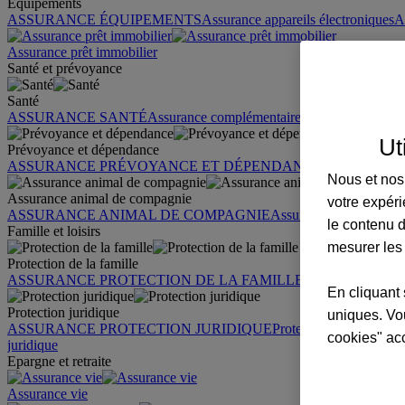
Équipements
ASSURANCE ÉQUIPEMENTS
Assurance appareils électroniques
A
Assurance prêt immobilier
Santé et prévoyance
Santé
ASSURANCE SANTÉ
Assurance complémentaire santé
Assurance sa
Ut
Prévoyance et dépendance
ASSURANCE PRÉVOYANCE ET DÉPENDANCE
Assurance pr
Nous et nos 
Assurance animal de compagnie
votre expéri
ASSURANCE ANIMAL DE COMPAGNIE
Assurance chien
Assura
le contenu d
Famille et loisirs
mesurer les
Protection de la famille
ASSURANCE PROTECTION DE LA FAMILLE
Garantie des accid
En cliquant 
Protection juridique
uniques. Vou
ASSURANCE PROTECTION JURIDIQUE
Protection juridique par
cookies" ac
juridique
Epargne et retraite
Assurance vie