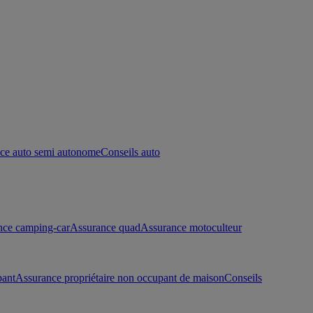
ce auto semi autonome
Conseils auto
nce camping-car
Assurance quad
Assurance motoculteur
pant
Assurance propriétaire non occupant de maison
Conseils