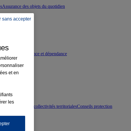
es
Assurance des objets du quotidien
r sans accepter
ues
p
Conseils prévoyance et dépendance
améliorer
ersonnaliser
lées et en
ifiants
rer les
otection juridique collectivités territoriales
Conseils protection
epter