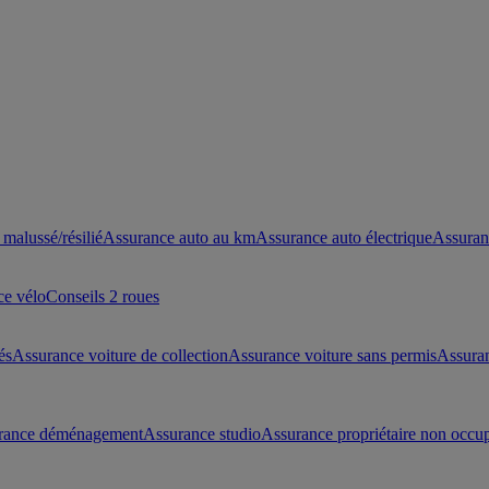
malussé/résilié
Assurance auto au km
Assurance auto électrique
Assuran
ce vélo
Conseils 2 roues
és
Assurance voiture de collection
Assurance voiture sans permis
Assura
rance déménagement
Assurance studio
Assurance propriétaire non occu