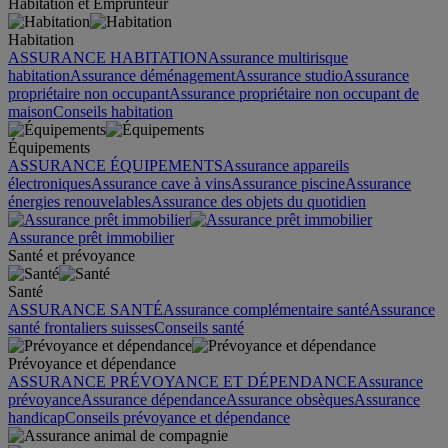
Habitation et Emprunteur
Habitation
ASSURANCE HABITATION
Assurance multirisque
habitation
Assurance déménagement
Assurance studio
Assurance
propriétaire non occupant
Assurance propriétaire non occupant de
maison
Conseils habitation
Équipements
ASSURANCE ÉQUIPEMENTS
Assurance appareils
électroniques
Assurance cave à vins
Assurance piscine
Assurance
énergies renouvelables
Assurance des objets du quotidien
Assurance prêt immobilier
Santé et prévoyance
Santé
ASSURANCE SANTÉ
Assurance complémentaire santé
Assurance
santé frontaliers suisses
Conseils santé
Prévoyance et dépendance
ASSURANCE PRÉVOYANCE ET DÉPENDANCE
Assurance
prévoyance
Assurance dépendance
Assurance obsèques
Assurance
handicap
Conseils prévoyance et dépendance