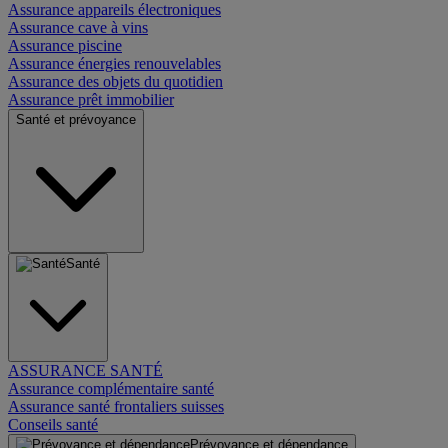
Assurance appareils électroniques
Assurance cave à vins
Assurance piscine
Assurance énergies renouvelables
Assurance des objets du quotidien
Assurance prêt immobilier
Santé et prévoyance
Santé
ASSURANCE SANTÉ
Assurance complémentaire santé
Assurance santé frontaliers suisses
Conseils santé
Prévoyance et dépendance