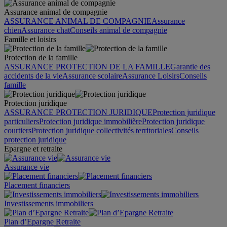
Assurance animal de compagnie
ASSURANCE ANIMAL DE COMPAGNIE
Assurance
chien
Assurance chat
Conseils animal de compagnie
Famille et loisirs
Protection de la famille
ASSURANCE PROTECTION DE LA FAMILLE
Garantie des
accidents de la vie
Assurance scolaire
Assurance Loisirs
Conseils
famille
Protection juridique
ASSURANCE PROTECTION JURIDIQUE
Protection juridique
particuliers
Protection juridique immobilière
Protection juridique
courtiers
Protection juridique collectivités territoriales
Conseils
protection juridique
Epargne et retraite
Assurance vie
Placement financiers
Investissements immobiliers
Plan d’Epargne Retraite