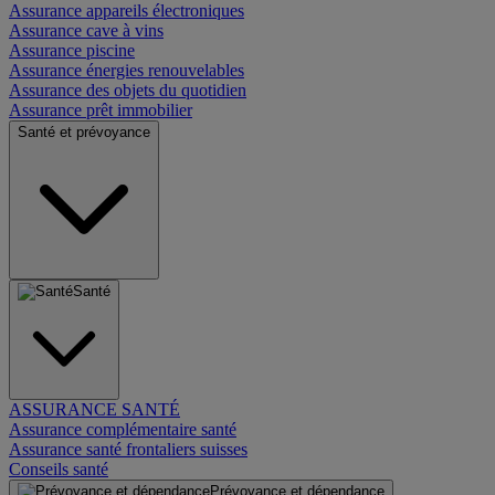
Assurance appareils électroniques
Assurance cave à vins
Assurance piscine
Assurance énergies renouvelables
Assurance des objets du quotidien
Assurance prêt immobilier
Santé et prévoyance
Santé
ASSURANCE SANTÉ
Assurance complémentaire santé
Assurance santé frontaliers suisses
Conseils santé
Prévoyance et dépendance