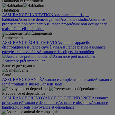
Habitation et Emprunteur
Habitation
ASSURANCE HABITATION
Assurance multirisque
habitation
Assurance déménagement
Assurance studio
Assurance
propriétaire non occupant
Assurance propriétaire non occupant de
maison
Conseils habitation
Équipements
ASSURANCE ÉQUIPEMENTS
Assurance appareils
électroniques
Assurance cave à vins
Assurance piscine
Assurance
énergies renouvelables
Assurance des objets du quotidien
Assurance prêt immobilier
Santé et prévoyance
Santé
ASSURANCE SANTÉ
Assurance complémentaire santé
Assurance
santé frontaliers suisses
Conseils santé
Prévoyance et dépendance
ASSURANCE PRÉVOYANCE ET DÉPENDANCE
Assurance
prévoyance
Assurance dépendance
Assurance obsèques
Assurance
handicap
Conseils prévoyance et dépendance