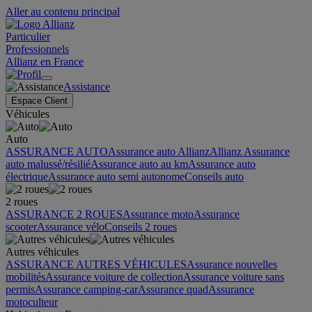
Aller au contenu principal
Particulier
Professionnels
Allianz en France
Assistance
Espace Client
Véhicules
Auto
ASSURANCE AUTO
Assurance auto Allianz
Allianz Assurance
auto malussé/résilié
Assurance auto au km
Assurance auto
électrique
Assurance auto semi autonome
Conseils auto
2 roues
ASSURANCE 2 ROUES
Assurance moto
Assurance
scooter
Assurance vélo
Conseils 2 roues
Autres véhicules
ASSURANCE AUTRES VÉHICULES
Assurance nouvelles
mobilités
Assurance voiture de collection
Assurance voiture sans
permis
Assurance camping-car
Assurance quad
Assurance
motoculteur