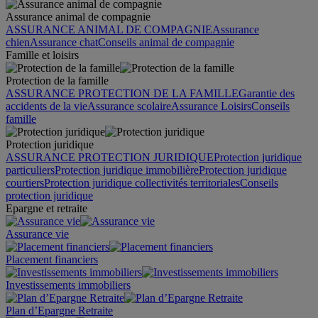
Assurance animal de compagnie
ASSURANCE ANIMAL DE COMPAGNIE
Assurance
chien
Assurance chat
Conseils animal de compagnie
Famille et loisirs
Protection de la famille
ASSURANCE PROTECTION DE LA FAMILLE
Garantie des
accidents de la vie
Assurance scolaire
Assurance Loisirs
Conseils
famille
Protection juridique
ASSURANCE PROTECTION JURIDIQUE
Protection juridique
particuliers
Protection juridique immobilière
Protection juridique
courtiers
Protection juridique collectivités territoriales
Conseils
protection juridique
Epargne et retraite
Assurance vie
Placement financiers
Investissements immobiliers
Plan d’Epargne Retraite