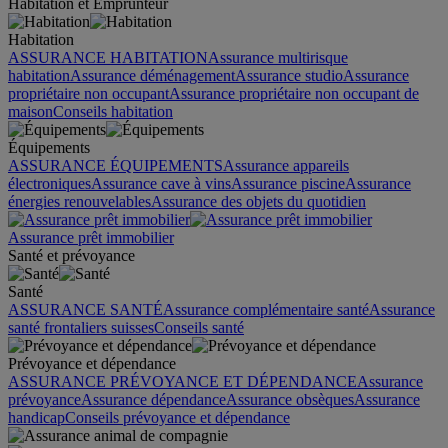
Habitation et Emprunteur
Habitation
ASSURANCE HABITATION
Assurance multirisque
habitation
Assurance déménagement
Assurance studio
Assurance
propriétaire non occupant
Assurance propriétaire non occupant de
maison
Conseils habitation
Équipements
ASSURANCE ÉQUIPEMENTS
Assurance appareils
électroniques
Assurance cave à vins
Assurance piscine
Assurance
énergies renouvelables
Assurance des objets du quotidien
Assurance prêt immobilier
Santé et prévoyance
Santé
ASSURANCE SANTÉ
Assurance complémentaire santé
Assurance
santé frontaliers suisses
Conseils santé
Prévoyance et dépendance
ASSURANCE PRÉVOYANCE ET DÉPENDANCE
Assurance
prévoyance
Assurance dépendance
Assurance obsèques
Assurance
handicap
Conseils prévoyance et dépendance