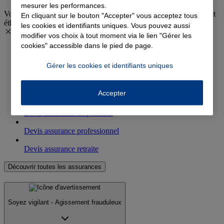
mesurer les performances.
Votre agence agit au quotidien pour une activité plus responsable et
En cliquant sur le bouton "Accepter" vous acceptez tous
éthique.
les cookies et identifiants uniques. Vous pouvez aussi
modifier vos choix à tout moment via le lien "Gérer les
cookies" accessible dans le pied de page.
Devis assurance auto
Gérer les cookies et identifiants uniques
Devis assurance habitation
Accepter
Devis complémentaire santé
Devis assurance emprunteur
Devis assurance professionnel
Devis assurance retraite
Découvrir toutes les assurances
Soyez vigilant - Agissement frauduleux