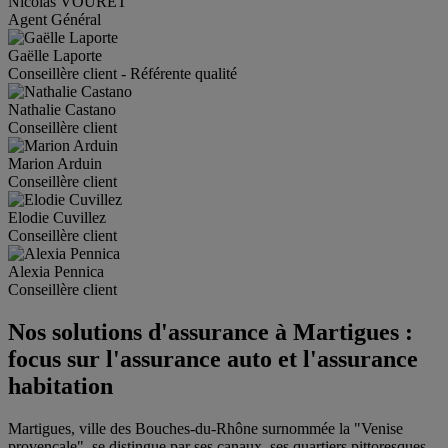
Nicolas
VOURET
Agent Général
Gaëlle
Laporte
Conseillère client - Référente qualité
Nathalie
Castano
Conseillère client
Marion
Arduin
Conseillère client
Elodie
Cuvillez
Conseillère client
Alexia
Pennica
Conseillère client
Nos solutions d'assurance à Martigues :
focus sur l'assurance auto et l'assurance
habitation
Martigues, ville des Bouches-du-Rhône surnommée la "Venise
provençale", se distingue par ses canaux, ses quartiers pittoresques