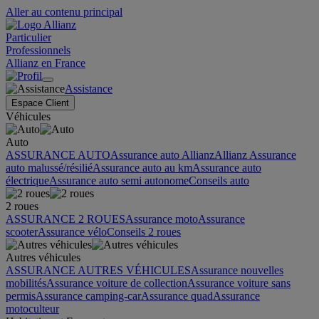
Aller au contenu principal
Particulier
Professionnels
Allianz en France
Assistance
Espace Client
Véhicules
Auto
ASSURANCE AUTO
Assurance auto Allianz
Allianz Assurance
auto malussé/résilié
Assurance auto au km
Assurance auto
électrique
Assurance auto semi autonome
Conseils auto
2 roues
ASSURANCE 2 ROUES
Assurance moto
Assurance
scooter
Assurance vélo
Conseils 2 roues
Autres véhicules
ASSURANCE AUTRES VÉHICULES
Assurance nouvelles
mobilités
Assurance voiture de collection
Assurance voiture sans
permis
Assurance camping-car
Assurance quad
Assurance
motoculteur