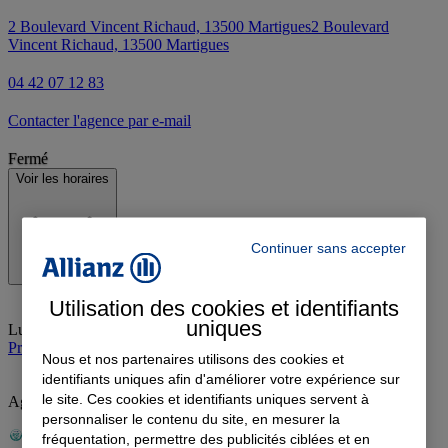
2 Boulevard Vincent Richaud, 13500 Martigues
2 Boulevard
Vincent Richaud, 13500 Martigues
04 42 07 12 83
Contacter l'agence par e-mail
Fermé
Voir les horaires
Continuer sans accepter
Utilisation des cookies et identifiants
uniques
Lundi
:
09:00-12:00, 14:00-18:00
Prendre rendez-vous à l'agence
Nous et nos partenaires utilisons des cookies et
identifiants uniques afin d'améliorer votre expérience sur
le site. Ces cookies et identifiants uniques servent à
Agence évaluée RSE par l'AFNOR
personnaliser le contenu du site, en mesurer la
fréquentation, permettre des publicités ciblées et en