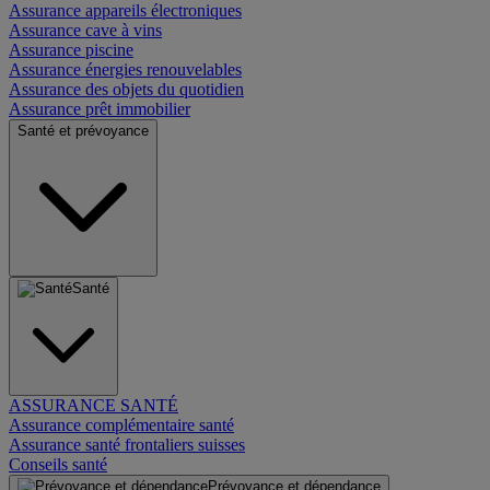
Assurance appareils électroniques
Assurance cave à vins
Assurance piscine
Assurance énergies renouvelables
Assurance des objets du quotidien
Assurance prêt immobilier
Santé et prévoyance
Santé
ASSURANCE SANTÉ
Assurance complémentaire santé
Assurance santé frontaliers suisses
Conseils santé
Prévoyance et dépendance