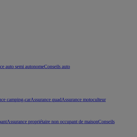
ce auto semi autonome
Conseils auto
nce camping-car
Assurance quad
Assurance motoculteur
pant
Assurance propriétaire non occupant de maison
Conseils