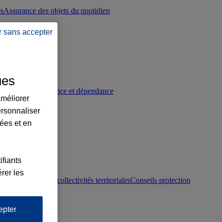
es
Assurance des objets du quotidien
r sans accepter
ues
p
Conseils prévoyance et dépendance
améliorer
ersonnaliser
lées et en
ifiants
rer les
otection juridique collectivités territoriales
Conseils protection
epter