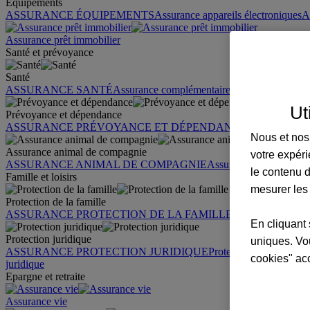
Équipements
ASSURANCE ÉQUIPEMENTS
Assurance appareils électroniques
A
Assurance prêt immobilier
Santé et prévoyance
Santé
ASSURANCE SANTÉ
Assurance complémentaire santé
Assurance sa
Ut
Prévoyance et dépendance
ASSURANCE PRÉVOYANCE ET DÉPENDANCE
Assurance pr
Nous et nos 
Assurance animal de compagnie
votre expéri
ASSURANCE ANIMAL DE COMPAGNIE
Assurance chien
Assura
le contenu d
Famille et loisirs
mesurer les
Protection de la famille
ASSURANCE PROTECTION DE LA FAMILLE
Garantie des accid
En cliquant 
Protection juridique
uniques. Vou
ASSURANCE PROTECTION JURIDIQUE
Protection juridique par
cookies" ac
juridique
Epargne et retraite
Assurance vie