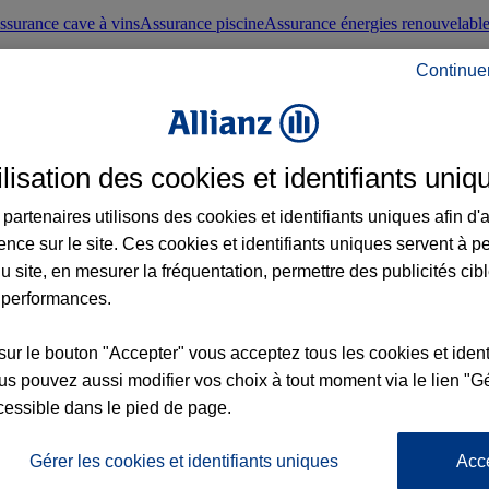
ssurance cave à vins
Assurance piscine
Assurance énergies renouvelabl
Continue
nté frontaliers suisses
Conseils santé
ilisation des cookies et identifiants uniq
évoyance
Assurance dépendance
Assurance obsèques
Assurance handica
partenaires utilisons des cookies et identifiants uniques afin d'
ence sur le site. Ces cookies et identifiants uniques servent à p
nce chat
Conseils animal de compagnie
u site, en mesurer la fréquentation, permettre des publicités cib
 performances.
ents de la vie
Assurance scolaire
Assurance Loisirs
Conseils famille
sur le bouton "Accepter" vous acceptez tous les cookies et ident
s pouvez aussi modifier vos choix à tout moment via le lien "Gé
ticuliers
Protection juridique immobilière
Protection juridique courtiers
Pr
cessible dans le pied de page.
Gérer les cookies et identifiants uniques
Acc