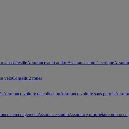
malussé/résilié
Assurance auto au km
Assurance auto électrique
Assuran
ce vélo
Conseils 2 roues
és
Assurance voiture de collection
Assurance voiture sans permis
Assura
rance déménagement
Assurance studio
Assurance propriétaire non occu