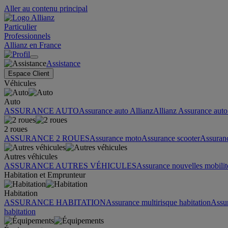
Aller au contenu principal
Particulier
Professionnels
Allianz en France
Assistance
Espace Client
Véhicules
Auto
ASSURANCE AUTO
Assurance auto Allianz
Allianz Assurance auto 
2 roues
ASSURANCE 2 ROUES
Assurance moto
Assurance scooter
Assuran
Autres véhicules
ASSURANCE AUTRES VÉHICULES
Assurance nouvelles mobilit
Habitation et Emprunteur
Habitation
ASSURANCE HABITATION
Assurance multirisque habitation
Assu
habitation