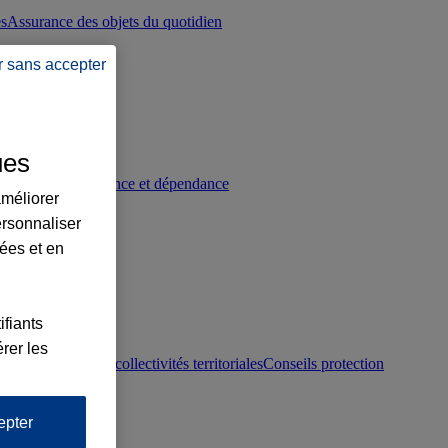
es
Assurance des objets du quotidien
r sans accepter
ues
p
Conseils prévoyance et dépendance
améliorer
ersonnaliser
lées et en
ifiants
rer les
otection juridique collectivités territoriales
Conseils protection
epter