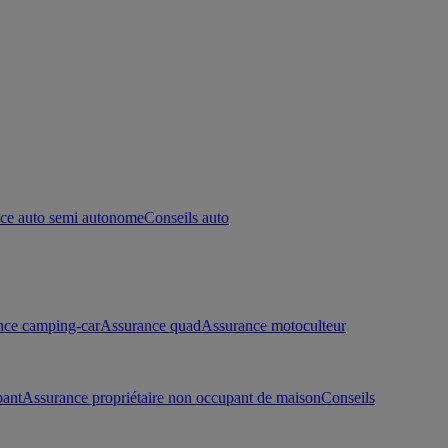
ce auto semi autonome
Conseils auto
nce camping-car
Assurance quad
Assurance motoculteur
pant
Assurance propriétaire non occupant de maison
Conseils