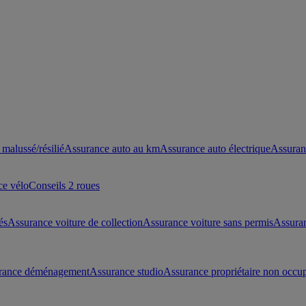
malussé/résilié
Assurance auto au km
Assurance auto électrique
Assuran
ce vélo
Conseils 2 roues
és
Assurance voiture de collection
Assurance voiture sans permis
Assura
rance déménagement
Assurance studio
Assurance propriétaire non occu