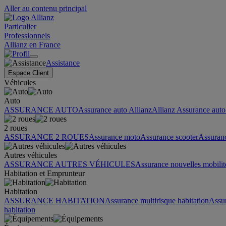
Aller au contenu principal
Particulier
Professionnels
Allianz en France
Assistance
Espace Client
Véhicules
Auto
ASSURANCE AUTO
Assurance auto Allianz
Allianz Assurance auto 
2 roues
ASSURANCE 2 ROUES
Assurance moto
Assurance scooter
Assuran
Autres véhicules
ASSURANCE AUTRES VÉHICULES
Assurance nouvelles mobilit
Habitation et Emprunteur
Habitation
ASSURANCE HABITATION
Assurance multirisque habitation
Assu
habitation