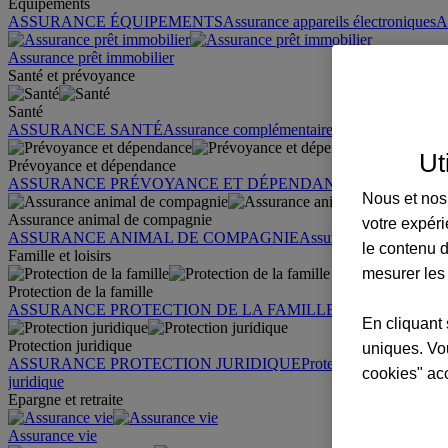
Équipements
ASSURANCE ÉQUIPEMENTS
Assurance appareils électroniques
A
Assurance prêt immobilier
Santé et prévoyance
Santé
ASSURANCE SANTÉ
Assurance complémentaire santé
Assurance sa
Ut
Prévoyance et dépendance
ASSURANCE PRÉVOYANCE ET DÉPENDANCE
Assurance pr
Nous et nos 
Assurance animal de compagnie
votre expéri
ASSURANCE ANIMAL DE COMPAGNIE
Assurance chien
Assura
le contenu d
Famille et loisirs
mesurer les
Protection de la famille
ASSURANCE PROTECTION DE LA FAMILLE
Garantie des accid
En cliquant 
Protection juridique
uniques. Vou
ASSURANCE PROTECTION JURIDIQUE
Protection juridique par
cookies" ac
juridique
Epargne et retraite
Assurance vie