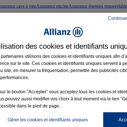
ssurance cave à vins
Assurance piscine
Assurance énergies renouvelabl
Continue
nté frontaliers suisses
Conseils santé
ilisation des cookies et identifiants uniq
évoyance
Assurance dépendance
Assurance obsèques
Assurance handica
partenaires utilisons des cookies et identifiants uniques afin d'
ence sur le site. Ces cookies et identifiants uniques servent à p
nce chat
Conseils animal de compagnie
u site, en mesurer la fréquentation, permettre des publicités cib
 performances.
ents de la vie
Assurance scolaire
Assurance Loisirs
Conseils famille
sur le bouton "Accepter" vous acceptez tous les cookies et ident
s pouvez aussi modifier vos choix à tout moment via le lien "Gé
ticuliers
Protection juridique immobilière
Protection juridique courtiers
Pr
cessible dans le pied de page.
Gérer les cookies et identifiants uniques
Acc