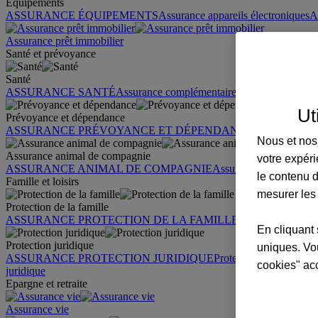
Équipements
ASSURANCE ÉQUIPEMENTS
Assurance appareils électroniques
A
Assurance prêt immobilier
Santé et prévoyance
Santé
ASSURANCE SANTÉ
Assurance complémentaire santé
Assurance sa
Ut
Prévoyance et dépendance
ASSURANCE PRÉVOYANCE ET DÉPENDANCE
Assurance pr
Nous et nos 
Assurance animal de compagnie
votre expéri
ASSURANCE ANIMAL DE COMPAGNIE
Assurance chien
Assura
le contenu d
Famille et loisirs
mesurer les
Protection de la famille
ASSURANCE PROTECTION DE LA FAMILLE
Garantie des accid
En cliquant 
Protection juridique
uniques. Vou
ASSURANCE PROTECTION JURIDIQUE
Protection juridique par
cookies" ac
juridique
Epargne et retraite
Assurance vie