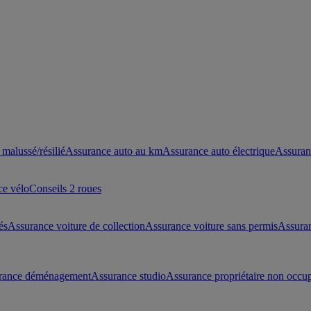
malussé/résilié
Assurance auto au km
Assurance auto électrique
Assuran
ce vélo
Conseils 2 roues
és
Assurance voiture de collection
Assurance voiture sans permis
Assura
rance déménagement
Assurance studio
Assurance propriétaire non occu