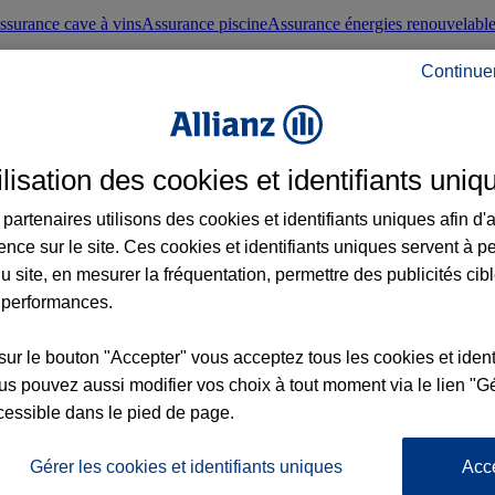
ssurance cave à vins
Assurance piscine
Assurance énergies renouvelabl
Continue
nté frontaliers suisses
Conseils santé
ilisation des cookies et identifiants uniq
évoyance
Assurance dépendance
Assurance obsèques
Assurance handica
partenaires utilisons des cookies et identifiants uniques afin d'
ence sur le site. Ces cookies et identifiants uniques servent à p
nce chat
Conseils animal de compagnie
u site, en mesurer la fréquentation, permettre des publicités cib
 performances.
ents de la vie
Assurance scolaire
Assurance Loisirs
Conseils famille
sur le bouton "Accepter" vous acceptez tous les cookies et ident
s pouvez aussi modifier vos choix à tout moment via le lien "Gé
ticuliers
Protection juridique immobilière
Protection juridique courtiers
Pr
cessible dans le pied de page.
Gérer les cookies et identifiants uniques
Acc