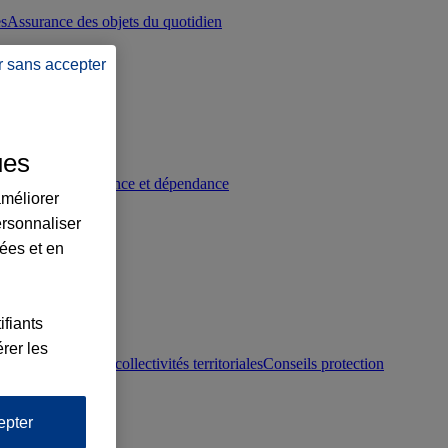
es
Assurance des objets du quotidien
r sans accepter
ues
p
Conseils prévoyance et dépendance
améliorer
ersonnaliser
lées et en
ifiants
rer les
otection juridique collectivités territoriales
Conseils protection
epter