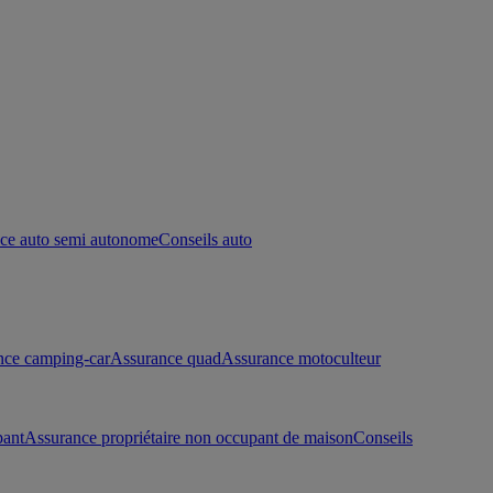
ce auto semi autonome
Conseils auto
nce camping-car
Assurance quad
Assurance motoculteur
pant
Assurance propriétaire non occupant de maison
Conseils