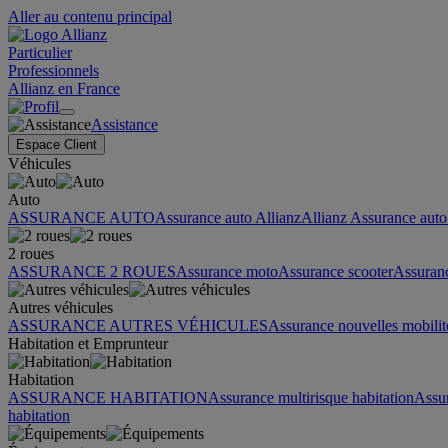
Aller au contenu principal
Particulier
Professionnels
Allianz en France
Assistance
Espace Client
Véhicules
Auto
ASSURANCE AUTO
Assurance auto Allianz
Allianz Assurance auto 
2 roues
ASSURANCE 2 ROUES
Assurance moto
Assurance scooter
Assuran
Autres véhicules
ASSURANCE AUTRES VÉHICULES
Assurance nouvelles mobilit
Habitation et Emprunteur
Habitation
ASSURANCE HABITATION
Assurance multirisque habitation
Assu
habitation