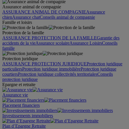
Assurance animal de compagnie
ASSURANCE ANIMAL DE COMPAGNIE
Assurance
chien
Assurance chat
Conseils animal de compagnie
Famille et loisirs
Protection de la famille
ASSURANCE PROTECTION DE LA FAMILLE
Garantie des
accidents de la vie
Assurance scolaire
Assurance Loisirs
Conseils
famille
Protection juridique
ASSURANCE PROTECTION JURIDIQUE
Protection juridique
particuliers
Protection juridique immobilière
Protection juridique
courtiers
Protection juridique collectivités territoriales
Conseils
protection juridique
Epargne et retraite
Assurance vie
Placement financiers
Investissements immobiliers
Plan d’Epargne Retraite