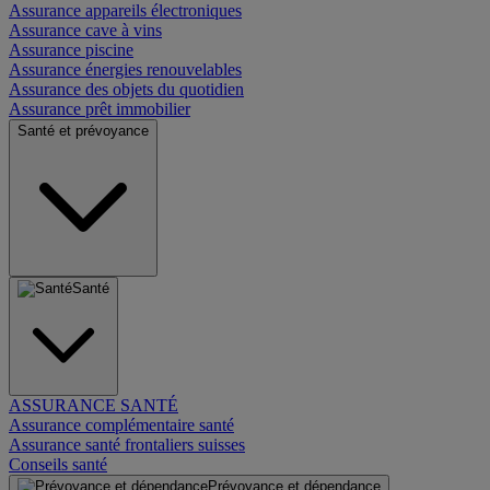
Assurance appareils électroniques
Assurance cave à vins
Assurance piscine
Assurance énergies renouvelables
Assurance des objets du quotidien
Assurance prêt immobilier
Santé et prévoyance
Santé
ASSURANCE SANTÉ
Assurance complémentaire santé
Assurance santé frontaliers suisses
Conseils santé
Prévoyance et dépendance