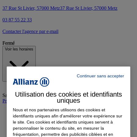
37 Rue St Livier, 57000 Metz
37 Rue St Livier, 57000 Metz
03 87 55 22 33
Contacter l'agence par e-mail
Fermé
Voir les horaires
Continuer sans accepter
Utilisation des cookies et identifiants
Samedi
:
Fermé
uniques
Prendre rendez-vous à l'agence
Nous et nos partenaires utilisons des cookies et
identifiants uniques afin d'améliorer votre expérience sur
le site. Ces cookies et identifiants uniques servent à
personnaliser le contenu du site, en mesurer la
fréquentation, permettre des publicités ciblées et en