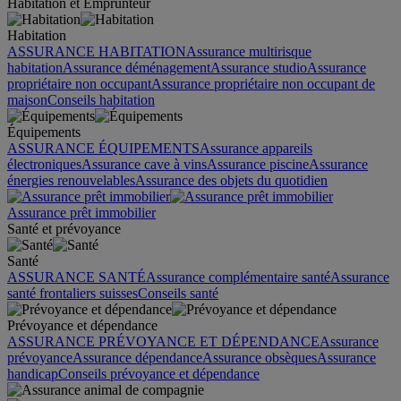
Habitation et Emprunteur
Habitation
ASSURANCE HABITATION
Assurance multirisque
habitation
Assurance déménagement
Assurance studio
Assurance
propriétaire non occupant
Assurance propriétaire non occupant de
maison
Conseils habitation
Équipements
ASSURANCE ÉQUIPEMENTS
Assurance appareils
électroniques
Assurance cave à vins
Assurance piscine
Assurance
énergies renouvelables
Assurance des objets du quotidien
Assurance prêt immobilier
Santé et prévoyance
Santé
ASSURANCE SANTÉ
Assurance complémentaire santé
Assurance
santé frontaliers suisses
Conseils santé
Prévoyance et dépendance
ASSURANCE PRÉVOYANCE ET DÉPENDANCE
Assurance
prévoyance
Assurance dépendance
Assurance obsèques
Assurance
handicap
Conseils prévoyance et dépendance