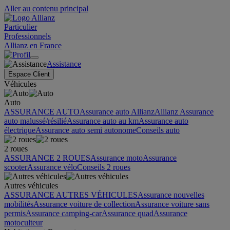
Aller au contenu principal
Particulier
Professionnels
Allianz en France
Assistance
Espace Client
Véhicules
Auto
ASSURANCE AUTO
Assurance auto Allianz
Allianz Assurance
auto malussé/résilié
Assurance auto au km
Assurance auto
électrique
Assurance auto semi autonome
Conseils auto
2 roues
ASSURANCE 2 ROUES
Assurance moto
Assurance
scooter
Assurance vélo
Conseils 2 roues
Autres véhicules
ASSURANCE AUTRES VÉHICULES
Assurance nouvelles
mobilités
Assurance voiture de collection
Assurance voiture sans
permis
Assurance camping-car
Assurance quad
Assurance
motoculteur