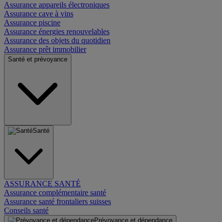
Assurance appareils électroniques
Assurance cave à vins
Assurance piscine
Assurance énergies renouvelables
Assurance des objets du quotidien
Assurance prêt immobilier
Santé et prévoyance
Santé
ASSURANCE SANTÉ
Assurance complémentaire santé
Assurance santé frontaliers suisses
Conseils santé
Prévoyance et dépendance