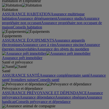
Habitation et Emprunteur
Habitation
ASSURANCE HABITATION
Assurance multirisque
habitation
Assurance déménagement
Assurance studio
Assurance
propriétaire non occupant
Assurance propriétaire non occupant de
maison
Conseils habitation
Équipements
ASSURANCE ÉQUIPEMENTS
Assurance appareils
électroniques
Assurance cave à vins
Assurance piscine
Assurance
énergies renouvelables
Assurance des objets du quotidien
Assurance prêt immobilier
Santé et prévoyance
Santé
ASSURANCE SANTÉ
Assurance complémentaire santé
Assurance
santé frontaliers suisses
Conseils santé
Prévoyance et dépendance
ASSURANCE PRÉVOYANCE ET DÉPENDANCE
Assurance
prévoyance
Assurance dépendance
Assurance obsèques
Assurance
handicap
Conseils prévoyance et dépendance