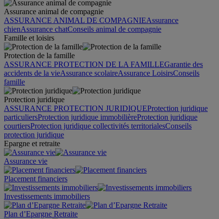
Assurance animal de compagnie
ASSURANCE ANIMAL DE COMPAGNIE
Assurance
chien
Assurance chat
Conseils animal de compagnie
Famille et loisirs
Protection de la famille
ASSURANCE PROTECTION DE LA FAMILLE
Garantie des
accidents de la vie
Assurance scolaire
Assurance Loisirs
Conseils
famille
Protection juridique
ASSURANCE PROTECTION JURIDIQUE
Protection juridique
particuliers
Protection juridique immobilière
Protection juridique
courtiers
Protection juridique collectivités territoriales
Conseils
protection juridique
Epargne et retraite
Assurance vie
Placement financiers
Investissements immobiliers
Plan d’Epargne Retraite