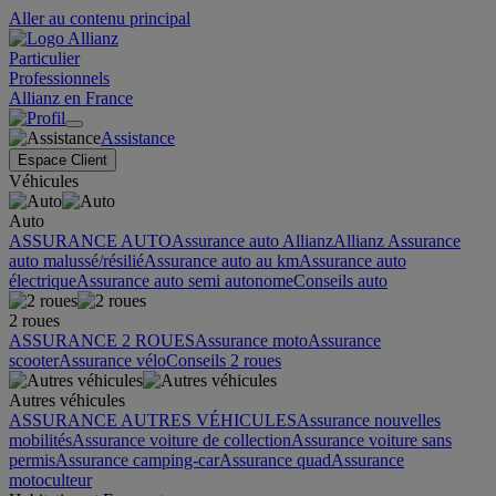
Aller au contenu principal
Particulier
Professionnels
Allianz en France
Assistance
Espace Client
Véhicules
Auto
ASSURANCE AUTO
Assurance auto Allianz
Allianz Assurance
auto malussé/résilié
Assurance auto au km
Assurance auto
électrique
Assurance auto semi autonome
Conseils auto
2 roues
ASSURANCE 2 ROUES
Assurance moto
Assurance
scooter
Assurance vélo
Conseils 2 roues
Autres véhicules
ASSURANCE AUTRES VÉHICULES
Assurance nouvelles
mobilités
Assurance voiture de collection
Assurance voiture sans
permis
Assurance camping-car
Assurance quad
Assurance
motoculteur