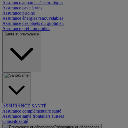
Assurance appareils électroniques
Assurance cave à vins
Assurance piscine
Assurance énergies renouvelables
Assurance des objets du quotidien
Assurance prêt immobilier
Santé et prévoyance
Santé
ASSURANCE SANTÉ
Assurance complémentaire santé
Assurance santé frontaliers suisses
Conseils santé
Prévoyance et dépendance