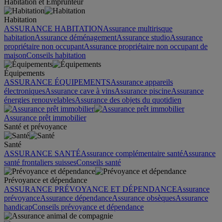
Habitation et Emprunteur
Habitation
ASSURANCE HABITATION
Assurance multirisque
habitation
Assurance déménagement
Assurance studio
Assurance
propriétaire non occupant
Assurance propriétaire non occupant de
maison
Conseils habitation
Équipements
ASSURANCE ÉQUIPEMENTS
Assurance appareils
électroniques
Assurance cave à vins
Assurance piscine
Assurance
énergies renouvelables
Assurance des objets du quotidien
Assurance prêt immobilier
Santé et prévoyance
Santé
ASSURANCE SANTÉ
Assurance complémentaire santé
Assurance
santé frontaliers suisses
Conseils santé
Prévoyance et dépendance
ASSURANCE PRÉVOYANCE ET DÉPENDANCE
Assurance
prévoyance
Assurance dépendance
Assurance obsèques
Assurance
handicap
Conseils prévoyance et dépendance