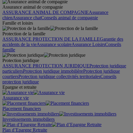
Assurance animal de compagnie
ASSURANCE ANIMAL DE COMPAGNIE
Assurance
chien
Assurance chat
Conseils animal de compagnie
Famille et loisirs
Protection de la famille
ASSURANCE PROTECTION DE LA FAMILLE
Garantie des
accidents de la vie
Assurance scolaire
Assurance Loisirs
Conseils
famille
Protection juridique
ASSURANCE PROTECTION JURIDIQUE
Protection juridique
particuliers
Protection juridique immobilière
Protection juridique
courtiers
Protection juridique collectivités territoriales
Conseils
protection juridique
Epargne et retraite
Assurance vie
Placement financiers
Investissements immobiliers
Plan d’Epargne Retraite