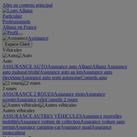
Aller au contenu principal
Particulier
Professionnels
Allianz en France
Assistance
Espace Client
Véhicules
Auto
ASSURANCE AUTO
Assurance auto Allianz
Allianz Assurance
auto malussé/résilié
Assurance auto au km
Assurance auto
électrique
Assurance auto semi autonome
Conseils auto
2 roues
ASSURANCE 2 ROUES
Assurance moto
Assurance
scooter
Assurance vélo
Conseils 2 roues
Autres véhicules
ASSURANCE AUTRES VÉHICULES
Assurance nouvelles
mobilités
Assurance voiture de collection
Assurance voiture sans
permis
Assurance camping-car
Assurance quad
Assurance
motoculteur