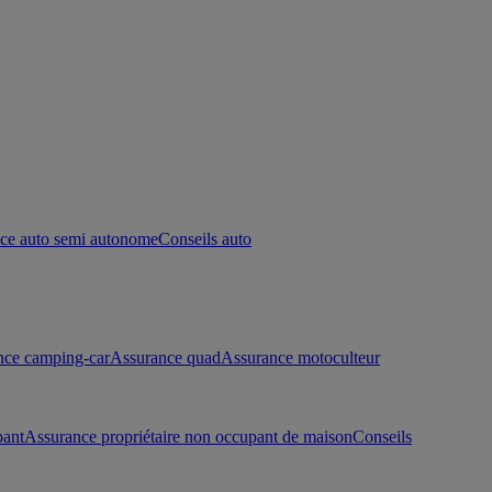
ce auto semi autonome
Conseils auto
nce camping-car
Assurance quad
Assurance motoculteur
pant
Assurance propriétaire non occupant de maison
Conseils