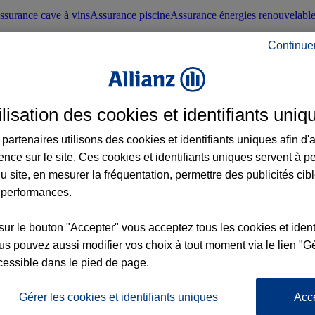
ssurance cave à vins
Assurance piscine
Assurance énergies renouvelabl
Continue
nté frontaliers suisses
Conseils santé
ilisation des cookies et identifiants uniq
évoyance
Assurance dépendance
Assurance obsèques
Assurance handica
partenaires utilisons des cookies et identifiants uniques afin d'
ence sur le site. Ces cookies et identifiants uniques servent à p
nce chat
Conseils animal de compagnie
u site, en mesurer la fréquentation, permettre des publicités cib
 performances.
ents de la vie
Assurance scolaire
Assurance Loisirs
Conseils famille
sur le bouton "Accepter" vous acceptez tous les cookies et ident
s pouvez aussi modifier vos choix à tout moment via le lien "Gé
ticuliers
Protection juridique immobilière
Protection juridique courtiers
Pr
cessible dans le pied de page.
Gérer les cookies et identifiants uniques
Acc