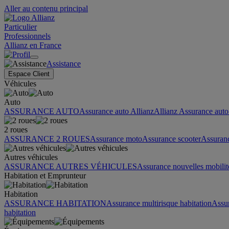
Aller au contenu principal
Particulier
Professionnels
Allianz en France
Assistance
Espace Client
Véhicules
Auto
ASSURANCE AUTO
Assurance auto Allianz
Allianz Assurance auto 
2 roues
ASSURANCE 2 ROUES
Assurance moto
Assurance scooter
Assuran
Autres véhicules
ASSURANCE AUTRES VÉHICULES
Assurance nouvelles mobilit
Habitation et Emprunteur
Habitation
ASSURANCE HABITATION
Assurance multirisque habitation
Assu
habitation