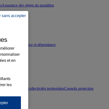
es
Assurance des objets du quotidien
r sans accepter
ues
p
Conseils prévoyance et dépendance
améliorer
ersonnaliser
lées et en
ifiants
rer les
otection juridique collectivités territoriales
Conseils protection
epter