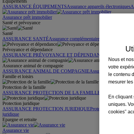
Équipements
ASSURANCE ÉQUIPEMENTS
Assurance appareils électroniques
A
Assurance prêt immobilier
Santé et prévoyance
Santé
ASSURANCE SANTÉ
Assurance complémentaire santé
Assurance sa
Ut
Prévoyance et dépendance
ASSURANCE PRÉVOYANCE ET DÉPENDANCE
Assurance pr
Nous et nos 
Assurance animal de compagnie
votre expéri
ASSURANCE ANIMAL DE COMPAGNIE
Assurance chien
Assura
le contenu d
Famille et loisirs
mesurer les
Protection de la famille
ASSURANCE PROTECTION DE LA FAMILLE
Garantie des accid
En cliquant 
Protection juridique
uniques. Vou
ASSURANCE PROTECTION JURIDIQUE
Protection juridique par
cookies" ac
juridique
Epargne et retraite
Assurance vie