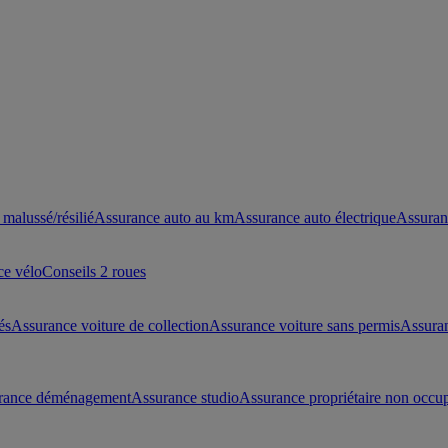
malussé/résilié
Assurance auto au km
Assurance auto électrique
Assuran
ce vélo
Conseils 2 roues
és
Assurance voiture de collection
Assurance voiture sans permis
Assura
rance déménagement
Assurance studio
Assurance propriétaire non occu