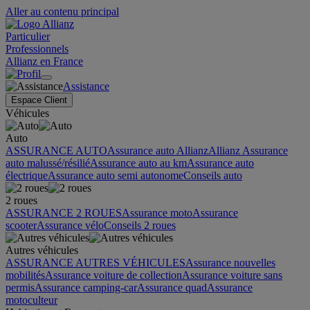
Aller au contenu principal
Particulier
Professionnels
Allianz en France
Assistance
Espace Client
Véhicules
Auto
ASSURANCE AUTO
Assurance auto Allianz
Allianz Assurance
auto malussé/résilié
Assurance auto au km
Assurance auto
électrique
Assurance auto semi autonome
Conseils auto
2 roues
ASSURANCE 2 ROUES
Assurance moto
Assurance
scooter
Assurance vélo
Conseils 2 roues
Autres véhicules
ASSURANCE AUTRES VÉHICULES
Assurance nouvelles
mobilités
Assurance voiture de collection
Assurance voiture sans
permis
Assurance camping-car
Assurance quad
Assurance
motoculteur