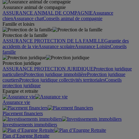
Assurance animal de compagnie
ASSURANCE ANIMAL DE COMPAGNIE
Assurance
chien
Assurance chat
Conseils animal de compagnie
Famille et loisirs
Protection de la famille
ASSURANCE PROTECTION DE LA FAMILLE
Garantie des
accidents de la vie
Assurance scolaire
Assurance Loisirs
Conseils
famille
Protection juridique
ASSURANCE PROTECTION JURIDIQUE
Protection juridique
particuliers
Protection juridique immobilière
Protection juridique
courtiers
Protection juridique collectivités territoriales
Conseils
protection juridique
Epargne et retraite
Assurance vie
Placement financiers
Investissements immobiliers
Plan d’Epargne Retraite