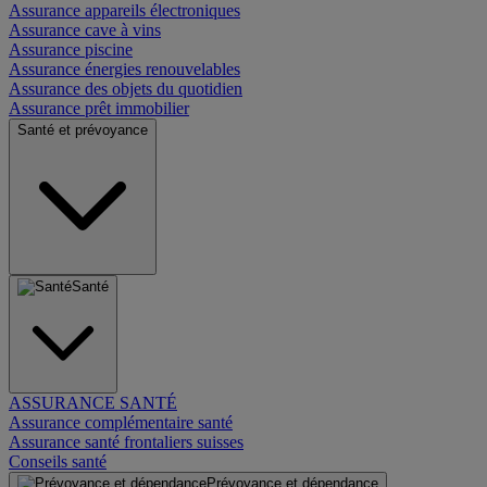
Assurance appareils électroniques
Assurance cave à vins
Assurance piscine
Assurance énergies renouvelables
Assurance des objets du quotidien
Assurance prêt immobilier
Santé et prévoyance
Santé
ASSURANCE SANTÉ
Assurance complémentaire santé
Assurance santé frontaliers suisses
Conseils santé
Prévoyance et dépendance