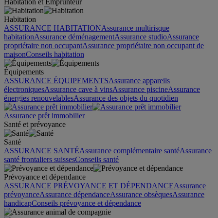
Habitation et Emprunteur
Habitation
ASSURANCE HABITATION
Assurance multirisque
habitation
Assurance déménagement
Assurance studio
Assurance
propriétaire non occupant
Assurance propriétaire non occupant de
maison
Conseils habitation
Équipements
ASSURANCE ÉQUIPEMENTS
Assurance appareils
électroniques
Assurance cave à vins
Assurance piscine
Assurance
énergies renouvelables
Assurance des objets du quotidien
Assurance prêt immobilier
Santé et prévoyance
Santé
ASSURANCE SANTÉ
Assurance complémentaire santé
Assurance
santé frontaliers suisses
Conseils santé
Prévoyance et dépendance
ASSURANCE PRÉVOYANCE ET DÉPENDANCE
Assurance
prévoyance
Assurance dépendance
Assurance obsèques
Assurance
handicap
Conseils prévoyance et dépendance