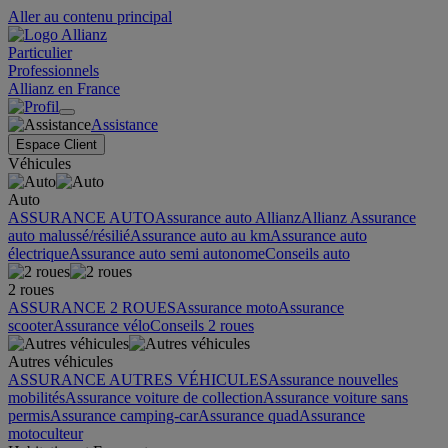
Aller au contenu principal
Particulier
Professionnels
Allianz en France
Assistance
Espace Client
Véhicules
Auto
ASSURANCE AUTO
Assurance auto Allianz
Allianz Assurance
auto malussé/résilié
Assurance auto au km
Assurance auto
électrique
Assurance auto semi autonome
Conseils auto
2 roues
ASSURANCE 2 ROUES
Assurance moto
Assurance
scooter
Assurance vélo
Conseils 2 roues
Autres véhicules
ASSURANCE AUTRES VÉHICULES
Assurance nouvelles
mobilités
Assurance voiture de collection
Assurance voiture sans
permis
Assurance camping-car
Assurance quad
Assurance
motoculteur