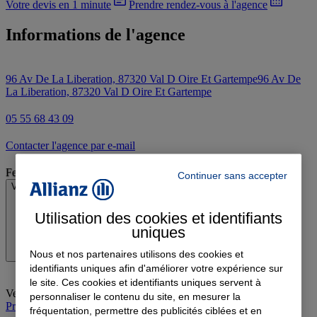
Votre devis en 1 minute
Prendre rendez-vous à l'agence
Informations de l'agence
96 Av De La Liberation, 87320 Val D Oire Et Gartempe
96 Av De
La Liberation, 87320 Val D Oire Et Gartempe
05 55 68 43 09
Contacter l'agence par e-mail
Fermé
Continuer sans accepter
Voir les horaires
Utilisation des cookies et identifiants
uniques
Nous et nos partenaires utilisons des cookies et
identifiants uniques afin d'améliorer votre expérience sur
le site. Ces cookies et identifiants uniques servent à
Vendredi
:
09:00-13:00
personnaliser le contenu du site, en mesurer la
Prendre rendez-vous à l'agence
fréquentation, permettre des publicités ciblées et en