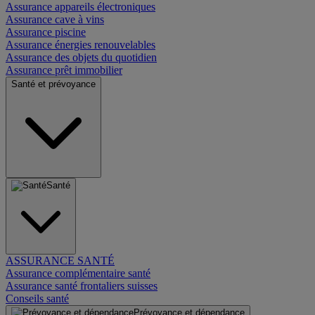
Assurance appareils électroniques
Assurance cave à vins
Assurance piscine
Assurance énergies renouvelables
Assurance des objets du quotidien
Assurance prêt immobilier
Santé et prévoyance
Santé
ASSURANCE SANTÉ
Assurance complémentaire santé
Assurance santé frontaliers suisses
Conseils santé
Prévoyance et dépendance