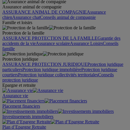
Assurance animal de compagnie
ASSURANCE ANIMAL DE COMPAGNIE
Assurance
chien
Assurance chat
Conseils animal de compagnie
Famille et loisirs
Protection de la famille
ASSURANCE PROTECTION DE LA FAMILLE
Garantie des
accidents de la vie
Assurance scolaire
Assurance Loisirs
Conseils
famille
Protection juridique
ASSURANCE PROTECTION JURIDIQUE
Protection juridique
particuliers
Protection juridique immobilière
Protection juridique
courtiers
Protection juridique collectivités territoriales
Conseils
protection juridique
Epargne et retraite
Assurance vie
Placement financiers
Investissements immobiliers
Plan d’Epargne Retraite