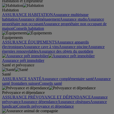
Habitation et Emprunteur
Habitation
ASSURANCE HABITATION
Assurance multirisque
habitation
Assurance déménagement
Assurance studio
Assurance
propriétaire non occupant
Assurance propriétaire non occupant de
maison
Conseils habitation
Équipements
ASSURANCE ÉQUIPEMENTS
Assurance appareils
électroniques
Assurance cave à vins
Assurance piscine
Assurance
énergies renouvelables
Assurance des objets du quotidien
Assurance prêt immobilier
Santé et prévoyance
Santé
ASSURANCE SANTÉ
Assurance complémentaire santé
Assurance
santé frontaliers suisses
Conseils santé
Prévoyance et dépendance
ASSURANCE PRÉVOYANCE ET DÉPENDANCE
Assurance
prévoyance
Assurance dépendance
Assurance obsèques
Assurance
handicap
Conseils prévoyance et dépendance