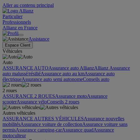
Aller au contenu principal
Particulier
Professionnels
Allianz en France
Assistance
Espace Client
Véhicules
Auto
ASSURANCE AUTO
Assurance auto Allianz
Allianz Assurance
auto malussé/résilié
Assurance auto au km
Assurance auto
électrique
Assurance auto semi autonome
Conseils auto
2 roues
ASSURANCE 2 ROUES
Assurance moto
Assurance
scooter
Assurance vélo
Conseils 2 roues
Autres véhicules
ASSURANCE AUTRES VÉHICULES
Assurance nouvelles
mobilités
Assurance voiture de collection
Assurance voiture sans
permis
Assurance camping-car
Assurance quad
Assurance
motoculteur