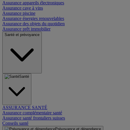
Assurance appareils électroniques
Assurance cave à vins
Assurance piscine
Assurance énergies renouvelables
Assurance des objets du quotidien
Assurance prêt immobilier
Santé et prévoyance
Santé
ASSURANCE SANTÉ
Assurance complémentaire santé
Assurance santé frontaliers suisses
Conseils santé
Prévoyance et dépendance