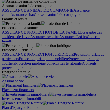
Assurance animal de compagnie
ASSURANCE ANIMAL DE COMPAGNIE
Assurance
chien
Assurance chat
Conseils animal de compagnie
Famille et loisirs
Protection de la famille
ASSURANCE PROTECTION DE LA FAMILLE
Garantie des
accidents de la vie
Assurance scolaire
Assurance Loisirs
Conseils
famille
Protection juridique
ASSURANCE PROTECTION JURIDIQUE
Protection juridique
particuliers
Protection juridique immobilière
Protection juridique
courtiers
Protection juridique collectivités territoriales
Conseils
protection juridique
Epargne et retraite
Assurance vie
Placement financiers
Investissements immobiliers
Plan d’Epargne Retraite