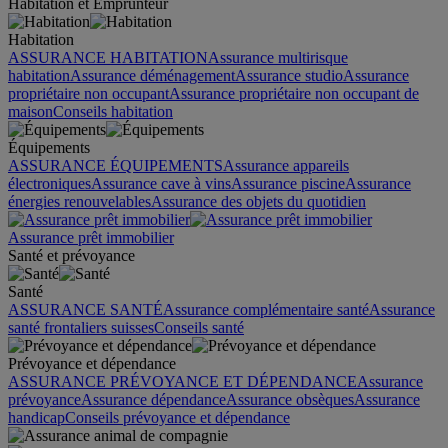
Habitation et Emprunteur
Habitation
ASSURANCE HABITATION
Assurance multirisque
habitation
Assurance déménagement
Assurance studio
Assurance
propriétaire non occupant
Assurance propriétaire non occupant de
maison
Conseils habitation
Équipements
ASSURANCE ÉQUIPEMENTS
Assurance appareils
électroniques
Assurance cave à vins
Assurance piscine
Assurance
énergies renouvelables
Assurance des objets du quotidien
Assurance prêt immobilier
Santé et prévoyance
Santé
ASSURANCE SANTÉ
Assurance complémentaire santé
Assurance
santé frontaliers suisses
Conseils santé
Prévoyance et dépendance
ASSURANCE PRÉVOYANCE ET DÉPENDANCE
Assurance
prévoyance
Assurance dépendance
Assurance obsèques
Assurance
handicap
Conseils prévoyance et dépendance